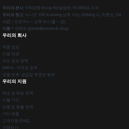
우리의 본사
: 97632명 Krosp Rd 밀링턴, Tn 38053, 미국
우리의 창고
: 아니오 108 Xusheng 남쪽 거리, Chifeng 시, 허룽성, CN
시간 :
: 오전 9시 ~ 오후 5시 (월 ~ 금)
이름 *
: 연락처 @thekillersmerch.shop
우리의 회사
제품 정보
이용 약관
개인 정보 정책
DMCA - 저작권 정책
모델 번호: 공급망 투명성 행위
우리의 지원
배송 및 배송 정책
지불 기간
반품 및 환불 정책
기타 제품
고객지원 (FAQ)
구매하기