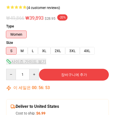
(4 customer reviews)
₩49,866
₩39,893
-20%
$28.95
Type
Women
Size
S
M
L
XL
2XL
3XL
4XL
사이즈 가이드 보기
Quantity
장바구니에 추가
이 세일은
00
:
56
:
53
Deliver to United States
Cost to ship:
$6.99