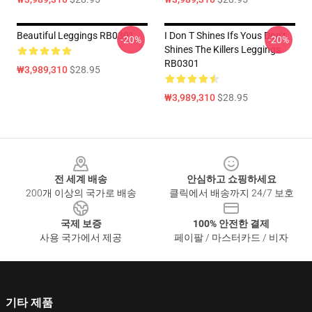
Beautiful Leggings RB0301
I Don T Shines Ifs Yous Don’t
-20%
-20%
Shines The Killers Leggings
RB0301
₩3,989,310
$28.95
₩3,989,310
$28.95
Footer
전 세계 배송
안심하고 쇼핑하세요
200개 이상의 국가로 배송
클릭에서 배송까지 24/7 보호
국제 보증
100% 안전한 결제
사용 국가에서 제공
페이팔 / 마스터카드 / 비자
기타 제품