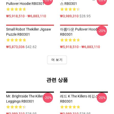
-20%
-20%
Pullover Hoodie RB0301
스 RB0301
₩5,918,510 - ₩6,883,110
₩3,989,310
$28.95
Small Robot Thekiller Jigsaw
아름다운 Pullover Hoodie
-20%
Puzzle RB0301
RB0301
₩5,873,036
$42.62
₩5,918,510 - ₩6,883,110
더 보기
관련 상품
Mr. Brightside The Killers
레드 K The Killers 레깅스
-20%
-20%
Leggings RB0301
RB0301
₩3,989,310
$28.95
₩3,989,310
$28.95