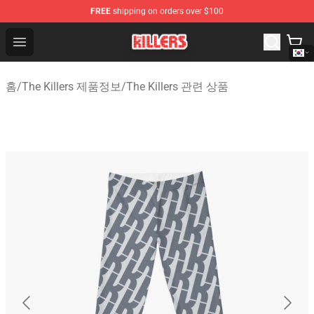
FREE
shipping on orders over $100
The Killers Shop - Official The Killers Merchandise Store
Open menu
홈
/
The Killers 제품정보
/
The Killers 관련 상품