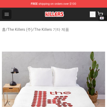
FREE
shipping on orders over $100
The Killers Shop - Official The Killers Merchandise Store
Open menu
홈
/
The Killers (주)
/
The Killers 기타 제품