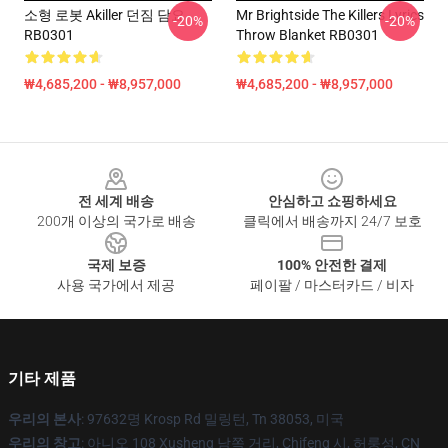
소형 로봇 Akiller 던짐 담요
Mr Brightside The Killers Lyrics
-20%
-20%
RB0301
Throw Blanket RB0301
₩4,685,200 - ₩8,957,000
₩4,685,200 - ₩8,957,000
Footer
전 세계 배송
안심하고 쇼핑하세요
200개 이상의 국가로 배송
클릭에서 배송까지 24/7 보호
국제 보증
100% 안전한 결제
사용 국가에서 제공
페이팔 / 마스터카드 / 비자
기타 제품
우리의 본사
: 97632명 Krosp Rd 밀링턴, Tn 38053, 미국
우리의 창고
: 아니오 108 Xusheng 남쪽 거리, Chifeng 시, 허룽성, CN