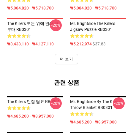
₩5,084,820 - ₩5,718,700
₩5,084,820 - ₩5,718,700
The Killers 모든 위에 인쇄 끈
Mr. Brightside The Killers
-20%
부대 RB0301
Jigsaw Puzzle RB0301
₩3,438,110 - ₩4,127,110
₩5,212,974
$37.83
더 보기
관련 상품
The Killers 던짐 담요 RB0301
Mr. Brightside By The Killers
-20%
-20%
Throw Blanket RB0301
₩4,685,200 - ₩8,957,000
₩4,685,200 - ₩8,957,000