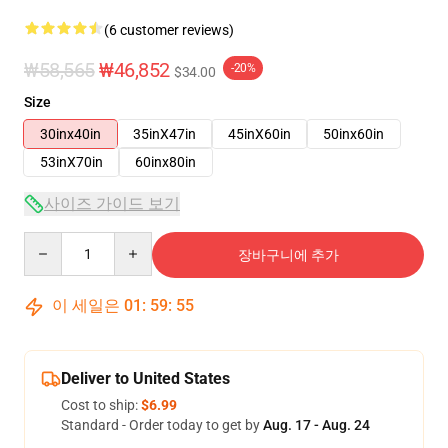
(6 customer reviews)
₩58,565
₩46,852
-20%
$34.00
Size
30inx40in
35inX47in
45inX60in
50inx60in
53inX70in
60inx80in
사이즈 가이드 보기
Quantity
장바구니에 추가
이 세일은
01
:
59
:
54
Deliver to United States
Cost to ship:
$6.99
Standard - Order today to get by
Aug. 17 - Aug. 24