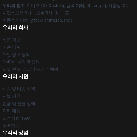
우리의 창고
: 아니오 108 Xusheng 남쪽 거리, Chifeng 시, 허룽성, CN
시간 :
: 오전 9시 ~ 오후 5시 (월 ~ 금)
이름 *
: 연락처 @thekillersmerch.shop
우리의 회사
제품 정보
이용 약관
개인 정보 정책
DMCA - 저작권 정책
모델 번호: 공급망 투명성 행위
우리의 지원
배송 및 배송 정책
지불 기간
반품 및 환불 정책
기타 제품
고객지원 (FAQ)
구매하기
우리의 상점