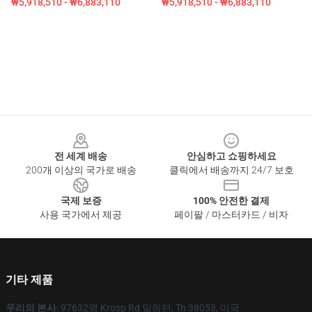
₩5,918,510 - ₩6,883,110
₩5,918,510 - ₩6,883,110
Footer
전 세계 배송
안심하고 쇼핑하세요
200개 이상의 국가로 배송
클릭에서 배송까지 24/7 보호
국제 보증
100% 안전한 결제
사용 국가에서 제공
페이팔 / 마스터카드 / 비자
기타 제품
우리의 본사
: 97632명 Krosp Rd 밀링턴, Tn 38053, 미국