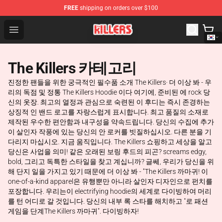
FREE
shipping on orders over $100
The Killers Shop - Official The Killers Merchandise Store
Open menu
The Killers 카테고리
진정한 팬들을 위한 궁극적인 필수품 소개 The Killers· 더 이상 봐 - 우
리의 독점 및 정통 The Killers Hoodie 이다 여기에, 준비된 에 rock 당
신의 옷장. 최고의 열정과 관심으로 숙련된 이 후디는 즉시 존경하는
상징적 인 밴드 로고를 자랑스럽게 표시합니다. 최고 품질의 소재로
제작된 우수한 편안함과 내구성을 약속드립니다. 당신의 수집에 추가
이 살인자 작풍에 있는 당신의 안 로커를 빗질하십시오. 다른 분을 기
다리지 마십시오. 지금 움직입니다. The Killers 쇼핑하고 세상을 알고
당신은 사업을 의미! 같은 오래된 보링 후드의 피곤? screams edgy,
bold, 그리고 독특한 스타일을 찾고 계십니까? 글쎄, 우리가 당신을 위
해 단지 일을 가지고 있기 때문에 더 이상 봐 - "The Killers 까마귀! 이
one-of-a-kind apparel은 유행뿐만 아니라 살인자 디자인으로 펀치를
포장합니다. 우리는이 electrifying hoodie의 세계로 다이빙하여 머리
를 턴 어디로 갈 것입니다. 당신의 내부 록 스타를 해치하고 "로 패션
게임을 단계The Killers 까마귀". 다이빙하자!