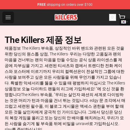
FREE
shipping on orders over $100
The Killers Shop - Official The Killers Merchandise Store
Open menu
The Killers 제품 정보
제품정보 The Killers 부속품, 상징적인 바위 밴드와 관련된 모든 것을
위한 당신의 원스톱 상점, The Killers· 우리는 다양한 고품질과 팬의
마음을 건너뛰는 팬의 마음을 만들 수있는 공식 상품 라이센스를 제
공에 자부심을 가지고. 세련된 티셔츠와 캡에서 트렌디한 전화 케이
스와 포스터에 이르기까지 우리의 컬렉션은이 전설적인 그룹에 대한
사랑을 보여주고 싶은 모든 사람들을 위해 무언가를 가지고 있습니
다. 특별한 악세서리를 뚫을 수 있을 때 평범하지 마십시오 The Killers
상품정보 오늘 다이하드 팬들의 리그에 가입하세요! "에 오신 것을 환
영합니다The Killers 부속품, "우리는 살인자 패션의 세계로 다이빙하
는 것은 머리가 턴과 마음을 건너 뛰는 것입니다. edgy 문 조각에서 매
끄럽고 세련된 필수품, 이 블로그 게시물은 액세스 권한을 부여 할 때
모든 것들 살인자에게 궁극적 인 가이드입니다. 그래서 당신은 당신
의 복장 게임을 올리고 또는 당신의 안 배아를 해치려는지, 우리가 모
든 사람을 숨기게 될 부속품 뒤에 비밀을 unravel로 가입하십시오.
slay를 준비하십시오!