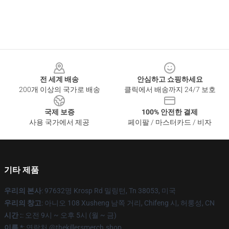
Footer
전 세계 배송
안심하고 쇼핑하세요
200개 이상의 국가로 배송
클릭에서 배송까지 24/7 보호
국제 보증
100% 안전한 결제
사용 국가에서 제공
페이팔 / 마스터카드 / 비자
기타 제품
우리의 본사
: 97632명 Krosp Rd 밀링턴, Tn 38053, 미국
우리의 창고
: 아니오 108 Xusheng 남쪽 거리, Chifeng 시, 허룽성, CN
시간 :
: 오전 9시 ~ 오후 5시 (월 ~ 금)
이름 *
: 연락처 @thekillersmerch.shop