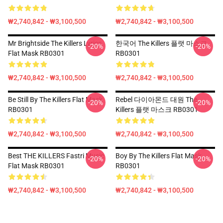
₩2,740,842 - ₩3,100,500
₩2,740,842 - ₩3,100,500
Mr Brightside The Killers Lyrics
한국어 The Killers 플랫 마스크
-20%
-20%
Flat Mask RB0301
RB0301
₩2,740,842 - ₩3,100,500
₩2,740,842 - ₩3,100,500
Be Still By The Killers Flat Mask
Rebel 다이아몬드 대원 The
-20%
-20%
RB0301
Killers 플랫 마스크 RB0301
₩2,740,842 - ₩3,100,500
₩2,740,842 - ₩3,100,500
Best THE KILLERS Fastri Music
Boy By The Killers Flat Mask
-20%
-20%
Flat Mask RB0301
RB0301
₩2,740,842 - ₩3,100,500
₩2,740,842 - ₩3,100,500