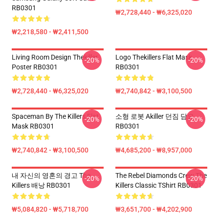
RB0301
₩2,728,440 - ₩6,325,020
₩2,218,580 - ₩2,411,500
Living Room Design Thekiller
Logo Thekillers Flat Mask
-20%
-20%
Poster RB0301
RB0301
₩2,728,440 - ₩6,325,020
₩2,740,842 - ₩3,100,500
Spaceman By The Killers Flat
소형 로봇 Akiller 던짐 담요
-20%
-20%
Mask RB0301
RB0301
₩2,740,842 - ₩3,100,500
₩4,685,200 - ₩8,957,000
내 자신의 영혼의 경고 The
The Rebel Diamonds Crew The
-20%
-20%
Killers 배낭 RB0301
Killers Classic TShirt RB0301
₩5,084,820 - ₩5,718,700
₩3,651,700 - ₩4,202,900