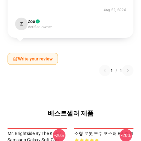
Aug 23, 2024
Zoe
Z
Verified owner
Write your review
1
/
1
베스트셀러 제품
Mr. Brightside By The Killers
소형 로봇 도수 포스터 RB0301
-20%
-20%
Samsung Galaxy Soft Case