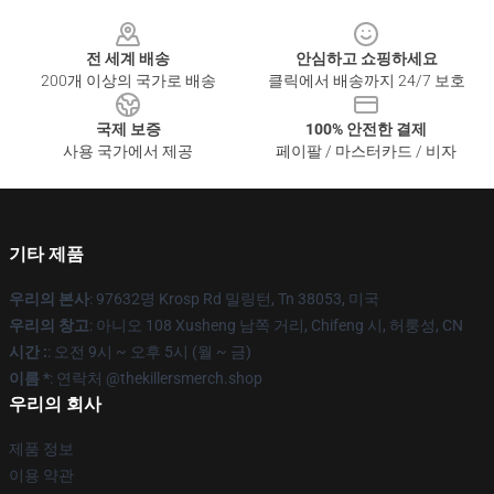
Footer
전 세계 배송
안심하고 쇼핑하세요
200개 이상의 국가로 배송
클릭에서 배송까지 24/7 보호
국제 보증
100% 안전한 결제
사용 국가에서 제공
페이팔 / 마스터카드 / 비자
기타 제품
우리의 본사
: 97632명 Krosp Rd 밀링턴, Tn 38053, 미국
우리의 창고
: 아니오 108 Xusheng 남쪽 거리, Chifeng 시, 허룽성, CN
시간 :
: 오전 9시 ~ 오후 5시 (월 ~ 금)
이름 *
: 연락처 @thekillersmerch.shop
우리의 회사
제품 정보
이용 약관