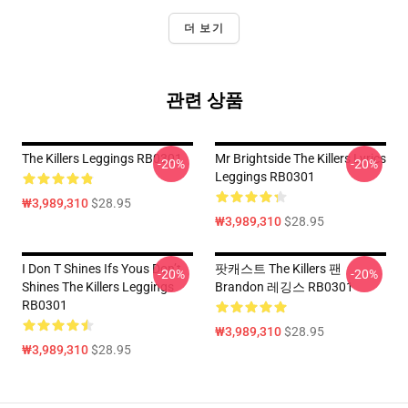
더 보기
관련 상품
The Killers Leggings RB0301
Mr Brightside The Killers Lyrics
-20%
-20%
Leggings RB0301
₩3,989,310
$28.95
₩3,989,310
$28.95
I Don T Shines Ifs Yous Don’t
팟캐스트 The Killers 팬
-20%
-20%
Shines The Killers Leggings
Brandon 레깅스 RB0301
RB0301
₩3,989,310
$28.95
₩3,989,310
$28.95