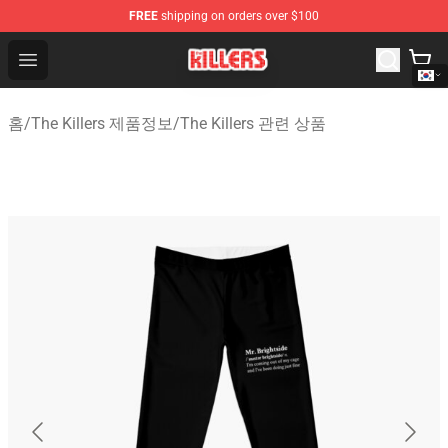
FREE
shipping on orders over $100
The Killers Shop - Official The Killers Merchandise Store
Open menu
홈
/
The Killers 제품정보
/
The Killers 관련 상품