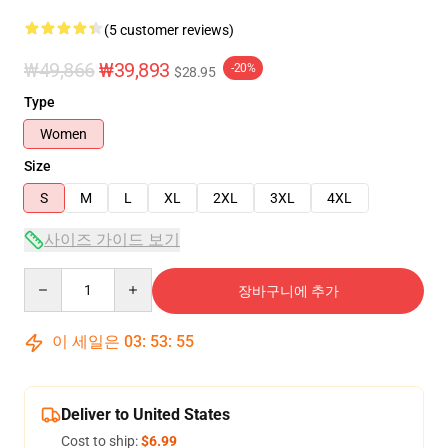
(5 customer reviews)
₩49,866
₩39,893
-20%
$28.95
Type
Women
Size
S
M
L
XL
2XL
3XL
4XL
사이즈 가이드 보기
Quantity
장바구니에 추가
이 세일은
03
:
53
:
54
Deliver to United States
Cost to ship:
$6.99