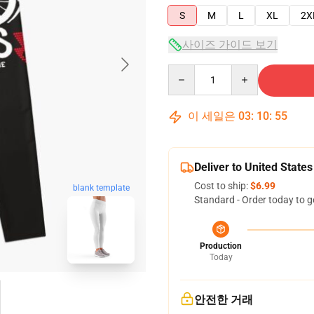
S
M
L
XL
2X
사이즈 가이드 보기
Quantity
이 세일은
03
:
10
:
54
Deliver to United States
Cost to ship:
$6.99
blank template
Standard - Order today to g
Production
Today
안전한 거래