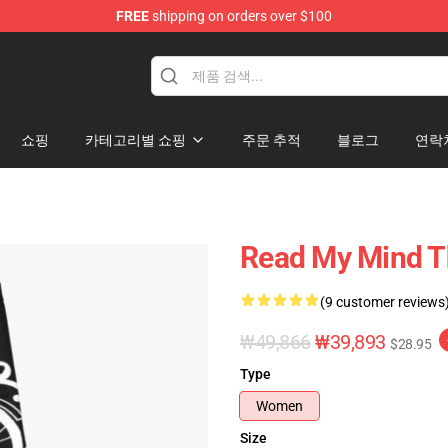
FREE
shipping on orders over $100
e
쇼핑
카테고리별 쇼핑
주문 추적
블로그
연락
Read My Mind Th
(9 customer reviews
₩49,866
₩39,893
$28.95
Type
Women
Size