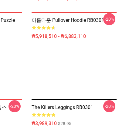
-20%
 Puzzle
아름다운 Pullover Hoodie RB0301
₩5,918,510 - ₩6,883,110
-20%
-20%
레깅스
The Killers Leggings RB0301
₩3,989,310
$28.95