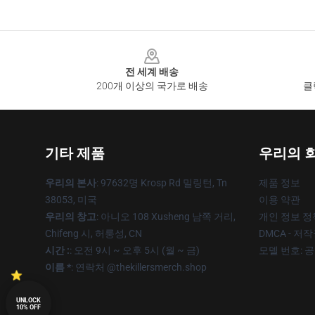
Footer
전 세계 배송
200개 이상의 국가로 배송
클
기타 제품
우리의 
우리의 본사
: 97632명 Krosp Rd 밀링턴, Tn
제품 정보
38053, 미국
이용 약관
우리의 창고
: 아니오 108 Xusheng 남쪽 거리,
개인 정보 정
Chifeng 시, 허룽성, CN
DMCA - 저
시간 :
: 오전 9시 ~ 오후 5시 (월 ~ 금)
모델 번호: 
이름 *
: 연락처 @thekillersmerch.shop
UNLOCK
10% OFF