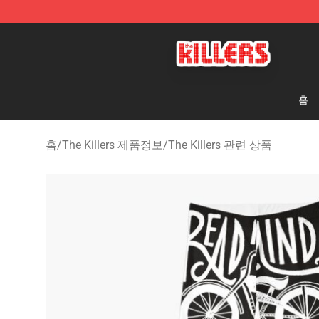
The Killers Shop - Official The Killers Merchandise Stor
홈
홈
/
The Killers 제품정보
/
The Killers 관련 상품