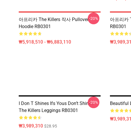
-20%
아프리카 The Killers 작사 Pullover
아프리카 Th
Hoodie RB0301
RB0301
₩5,918,510 - ₩6,883,110
₩3,989,3
-20%
I Don T Shines Ifs Yous Don’t Shines
Beautiful
The Killers Leggings RB0301
₩3,989,3
₩3,989,310
$28.95