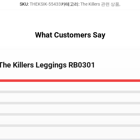
SKU
:
THEKSIK-55433
카테고리
:
The Killers 관련 상품
,
What Customers Say
The Killers Leggings RB0301