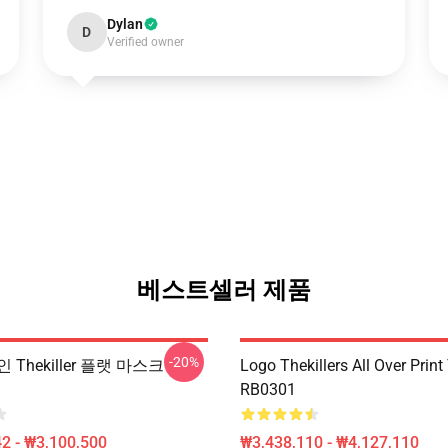
Dylan
D
Verified owner
베스트셀러 제품
-20%
Thekiller 플랫 마스크
Logo Thekillers All Over Print
RB0301
2 - ₩3,100,500
₩3,438,110 - ₩4,127,110