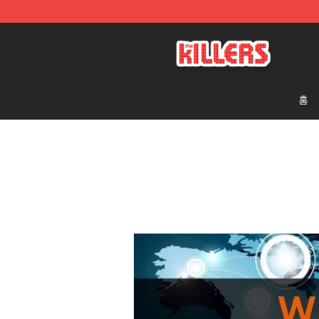
The Killers Shop - Official The Killers Merchandise Stor
홈