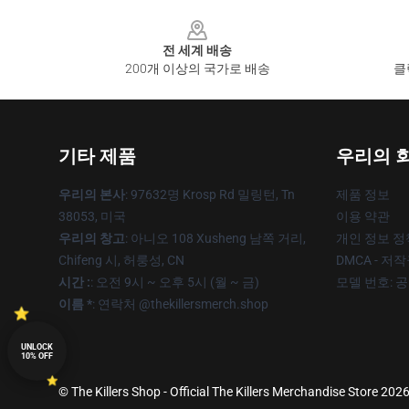
Footer
전 세계 배송
200개 이상의 국가로 배송
클
기타 제품
우리의 
우리의 본사
: 97632명 Krosp Rd 밀링턴, Tn
제품 정보
38053, 미국
이용 약관
우리의 창고
: 아니오 108 Xusheng 남쪽 거리,
개인 정보 정
Chifeng 시, 허룽성, CN
DMCA - 저
시간 :
: 오전 9시 ~ 오후 5시 (월 ~ 금)
모델 번호: 
이름 *
: 연락처 @thekillersmerch.shop
UNLOCK
10% OFF
© The Killers Shop - Official The Killers Merchandise Store 2026