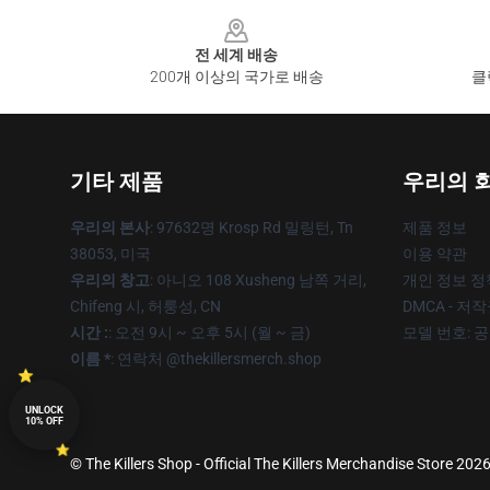
Footer
전 세계 배송
200개 이상의 국가로 배송
클
기타 제품
우리의 
우리의 본사
: 97632명 Krosp Rd 밀링턴, Tn
제품 정보
38053, 미국
이용 약관
우리의 창고
: 아니오 108 Xusheng 남쪽 거리,
개인 정보 정
Chifeng 시, 허룽성, CN
DMCA - 저
시간 :
: 오전 9시 ~ 오후 5시 (월 ~ 금)
모델 번호: 
이름 *
: 연락처 @thekillersmerch.shop
UNLOCK
10% OFF
© The Killers Shop - Official The Killers Merchandise Store 2026