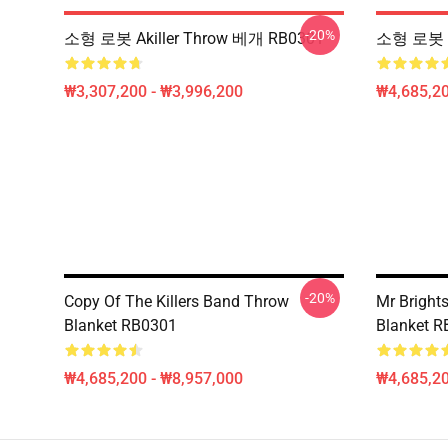
-20%
소형 로봇 Akiller Throw 베개 RB0301
소형 로봇 A
₩3,307,200 - ₩3,996,200
₩4,685,20
-20%
Copy Of The Killers Band Throw
Mr Brights
Blanket RB0301
Blanket 
₩4,685,200 - ₩8,957,000
₩4,685,20