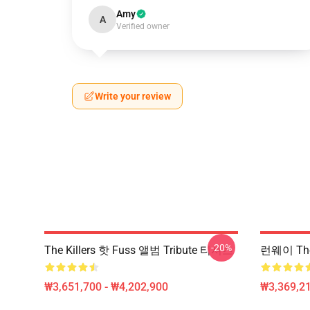
Amy
A
Verified owner
Write your review
-20%
The Killers 핫 Fuss 앨범 Tribute 티셔츠
런웨이 The
₩3,651,700 - ₩4,202,900
₩3,369,2