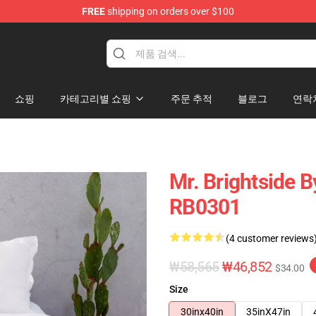
FREE
shipping on orders over $100
e
쇼핑
카테고리별 쇼핑
주문 추적
블로그
연락
Mr. Brightside B
RB0301
(4 customer reviews
₩58,565
₩46,852
$34.00
Size
30inx40in
35inX47in