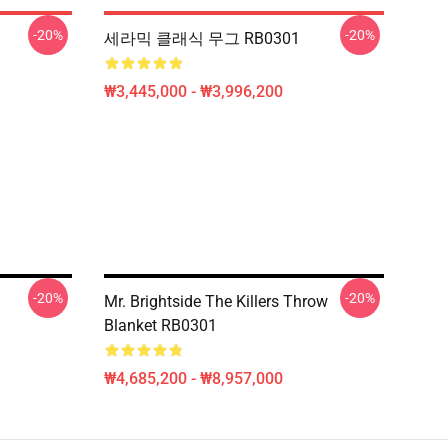
-20%
-20%
세라믹 클래식 무그 RB0301
₩3,445,000 - ₩3,996,200
-20%
-20%
Mr. Brightside The Killers Throw
Blanket RB0301
₩4,685,200 - ₩8,957,000