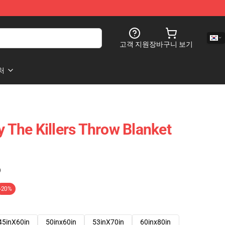
고객 지원
장바구니 보기
처
y The Killers Throw Blanket
)
-20%
45inX60in
50inx60in
53inX70in
60inx80in