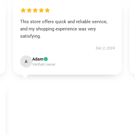
This store offers quick and reliable service,
and my shopping experience was very
satisfying.
Dec 2, 2024
Adam
A
Verified owner