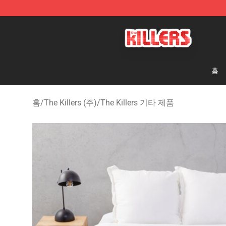
The Killers Shop - Official The Killers Merchandise Stor
홈
홈
/
The Killers (주)
/
The Killers 기타 제품