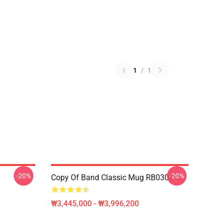
1
/
1
-20%
-20%
Copy Of Band Classic Mug RB0301
₩3,445,000 - ₩3,996,200