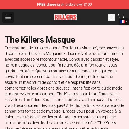
FREE
shipping on orders over $100
The Killers Shop - Official The Killers Merchandise Store
Open menu
The Killers Masque
Présentation de l'emblématique "The Killers Masque", exclusivement
disponible à The Killers Magasinez ! Libérez votre rockstar intérieure
avec cet accessoire incontournable. Conçu avec passion et style,
notre masque est conçu pour faire une déclaration tout en vous
gardant protégé. Que vous participiez à un concert ou que vous
soyez tout simplement dans la vie quotidienne, notre masque
assure un maximum de confort et de respirabilité sans
compromettre les vibrations tueuses. Intensifiez votre jeu de mode
et montrez votre amour pour The Killers Aujourd'hui ! Faites venir
les vôtres. The Killers Shop - parce que les vrais fans savent que les
vrais tueurs portent des masques! Attention à tous les amateurs de
sensations fortes et de mystère ! Bracez-vous pour un voyage à la
colonne vertébrale dans les profondeurs sombres du suspense,
alors que nous dévoilez les sinistres secrets derrière "The Killers
Masque." Préparez-vous à être captivé par cette histoire de