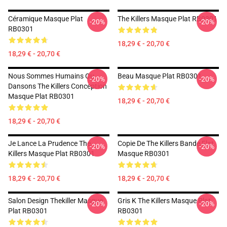
Céramique Masque Plat
The Killers Masque Plat RB0301
-20%
-20%
RB0301
18,29 € - 20,70 €
18,29 € - 20,70 €
Nous Sommes Humains Ou
Beau Masque Plat RB0301
-20%
-20%
Dansons The Killers Conception
Masque Plat RB0301
18,29 € - 20,70 €
18,29 € - 20,70 €
Je Lance La Prudence The
Copie De The Killers Bande Flat
-20%
-20%
Killers Masque Plat RB0301
Masque RB0301
18,29 € - 20,70 €
18,29 € - 20,70 €
Salon Design Thekiller Masque
Gris K The Killers Masque Plat
-20%
-20%
Plat RB0301
RB0301