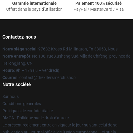
Garantie internationale
Paiement 100% sécurisé
Offert dans le pays d'utilisation
PayPal / MasterCard / Visa
Contactez-nous
Notre siège social
: 97632 Krosp Rd Millington, Tn 38053, Nous
Notre entrepôt
: No 108, rue Xusheng Sud, ville de Chifeng, province de
Heilongjiang, CN
Heure
: 9h – 17h (lu – vendredi)
Courriel
: contact@thekillersmerch.shop
Notre société
Sur nous
Conditions générales
Politiques de confidentialité
DMCA - Politique sur le droit d'auteur
Le présent règlement entre en vigueur le jour suivant celui de sa
publication au Journal officiel de l'Union européenne. Loi sur la