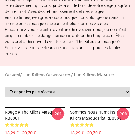
refroidissement qui vous gardera sur le bord de votre siège jusqu'au
dernier mot. Avec des rebondissements et des virages
énigmatiques, rejoignez-nous alors que nous plongeons dans un
monde où les masques se cachent plus que des visages.
Embarquez-vous de cette aventure de rive avec nous, où rien n'est
ce qu'il semble et le danger se cache autour de chaque coin. Êtes -
vous prêt à découvrir la vérité derrière "The Killers Un masque ?
Serrez-vous, chers lecteurs, ce n'est pas un tour pour les faibles
cœurs !
Accueil
/
The Killers Accessoires
/
The Killers Masque
Rouge K The Killers Masque Plat
Sommes-Nous Humains The
-20%
-20%
RB0301
Killers Masque Plat RB0301
18,29 € - 20,70 €
18,29 € - 20,70 €