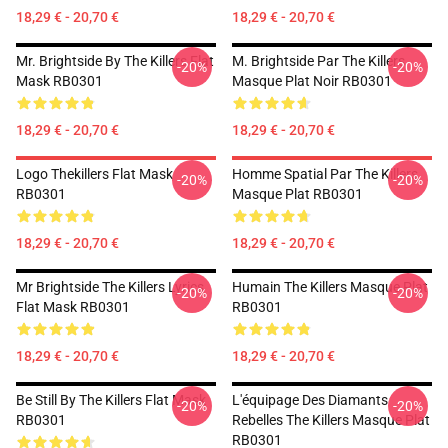
18,29 € - 20,70 €
18,29 € - 20,70 €
Mr. Brightside By The Killers Flat
M. Brightside Par The Killers
-20%
-20%
Mask RB0301
Masque Plat Noir RB0301
18,29 € - 20,70 €
18,29 € - 20,70 €
Logo Thekillers Flat Mask
Homme Spatial Par The Killers
-20%
-20%
RB0301
Masque Plat RB0301
18,29 € - 20,70 €
18,29 € - 20,70 €
Mr Brightside The Killers Lyrics
Humain The Killers Masque Plat
-20%
-20%
Flat Mask RB0301
RB0301
18,29 € - 20,70 €
18,29 € - 20,70 €
Be Still By The Killers Flat Mask
L'équipage Des Diamants
-20%
-20%
RB0301
Rebelles The Killers Masque Plat
RB0301