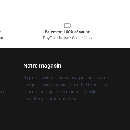
e
Paiement 100% sécurisé
tion
PayPal / MasterCard / Visa
Notre magasin
n
Du plus simple au plus extravagant, nous avons
quelque chose pour tout le monde. Nos designs
ement
sont de haute qualité et montrent le style
quotidien unique de nos clients.