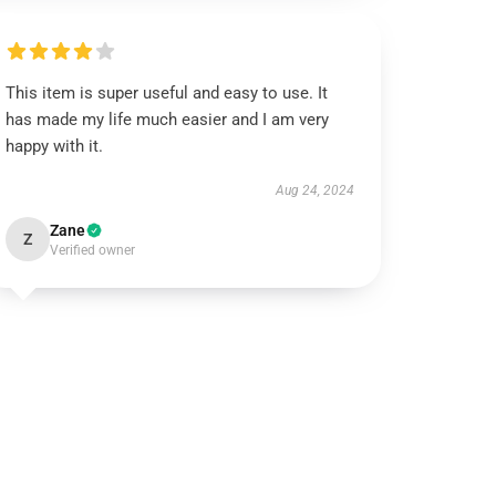
This item is super useful and easy to use. It
has made my life much easier and I am very
happy with it.
Aug 24, 2024
Zane
Z
Verified owner