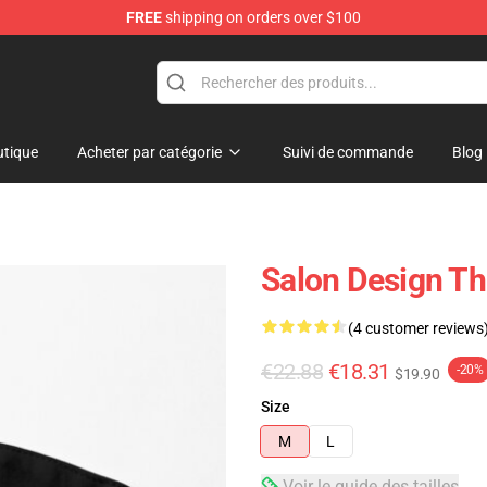
FREE
shipping on orders over $100
e
tique
Acheter par catégorie
Suivi de commande
Blog
Salon Design Th
(4 customer reviews
€22.88
€18.31
-20%
$19.90
Size
M
L
Voir le guide des tailles