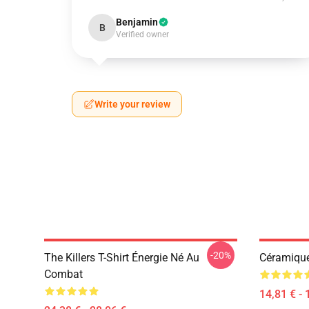
Benjamin
B
Verified owner
Write your review
-20%
The Killers T-Shirt Énergie Né Au
Céramiqu
Combat
14,81 € - 