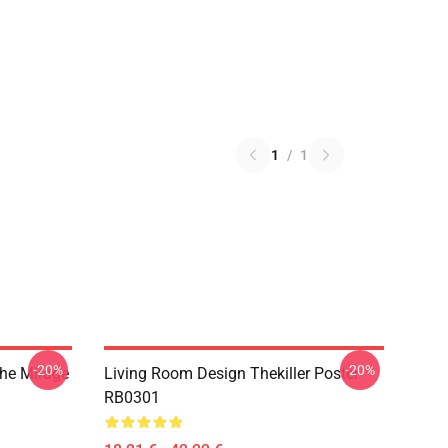
1
/
1
-20%
-20%
The Mirage
Living Room Design Thekiller Poster
RB0301