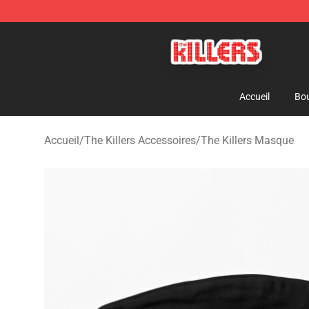
The Killers Shop - Official The Killers Merchandise Stor
Accueil
Bou
Accueil
/
The Killers Accessoires
/
The Killers Masque