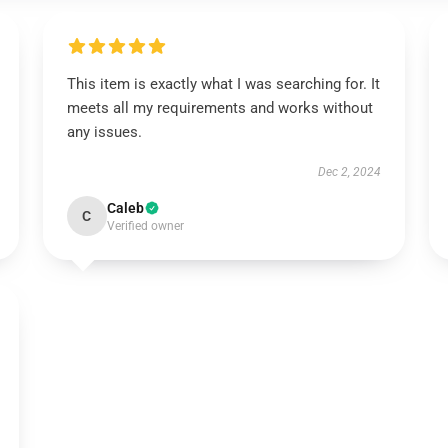
This item is exactly what I was searching for. It
meets all my requirements and works without
any issues.
Dec 2, 2024
Caleb
C
Verified owner