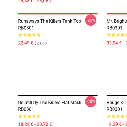
24,38 € - 28,06 €
-20%
Runaways The Killers Tank Top
Mr. Bright
RB0301
RB0301
22,49 €
33,94 € - 
$24.45
-20%
Be Still By The Killers Flat Mask
Rouge K T
RB0301
RB0301
18,29 € - 20,70 €
18,29 € - 