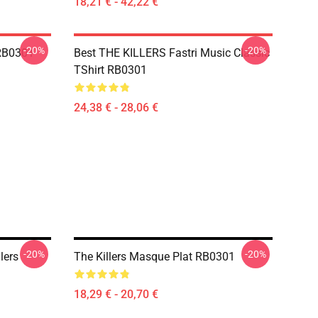
18,21 € - 42,22 €
-20%
-20%
RB0301
Best THE KILLERS Fastri Music Classic
TShirt RB0301
24,38 € - 28,06 €
-20%
-20%
lers
The Killers Masque Plat RB0301
18,29 € - 20,70 €