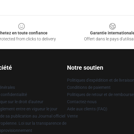
hetez en toute confiance
Garantie international
otected from clicks to delivery
Offert dans le pays d'utilisa
ciété
Notre soutien
Politiques d'expédition et de livraiso
énérales
Conditions de paiement
 confidentialité
Politiques de retour et de rembours
que sur le droit d'auteur
Contactez-nous
glement entre en vigueur le jour
Aide aux clients (FAQ)
 de sa publication au Journal officiel
Vente
uropéenne. Loi sur la transparence de
approvisionnement