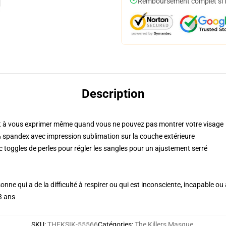
Remboursement complet si le
Description
 à vous exprimer même quand vous ne pouvez pas montrer votre visage
 spandex avec impression sublimation sur la couche extérieure
c toggles de perles pour régler les sangles pour un ajustement serré
sonne qui a de la difficulté à respirer ou qui est inconsciente, incapable 
3 ans
SKU
:
THEKSIK-55566
Catégories
:
The Killers Masque
,