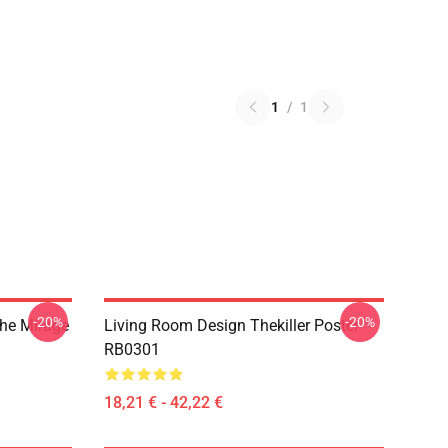
1
/
1
-20%
-20%
The Mirage
Living Room Design Thekiller Poster
RB0301
18,21 € - 42,22 €