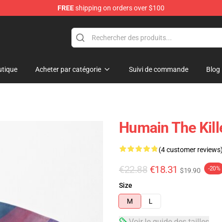
FREE
shipping on orders over $100
e
tique
Acheter par catégorie
Suivi de commande
Blog
Humain The Kil
(4 customer reviews
€22.88
€18.31
-20%
$19.90
Size
M
L
Voir le guide des tailles