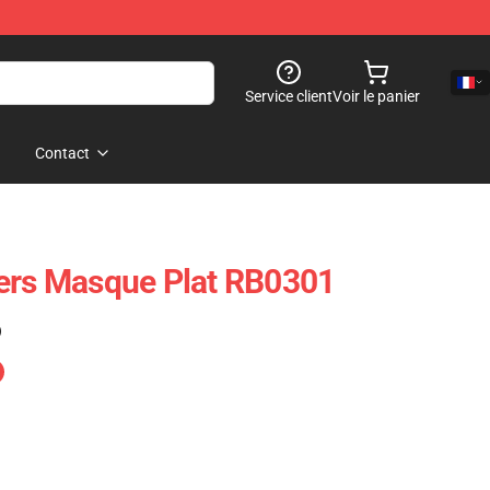
Service client
Voir le panier
Contact
lers Masque Plat RB0301
)