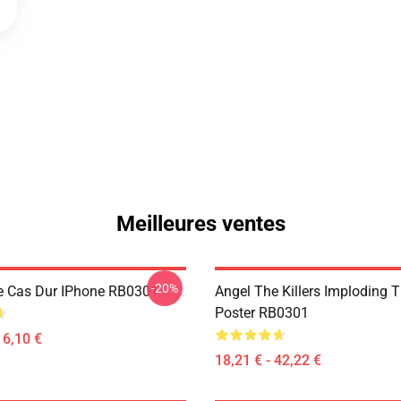
Meilleures ventes
-20%
e Cas Dur IPhone RB0301
Angel The Killers Imploding 
Poster RB0301
16,10 €
18,21 € - 42,22 €