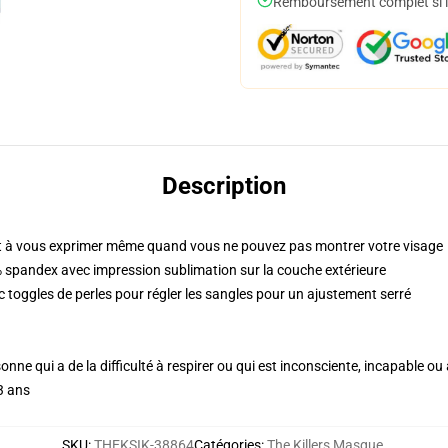
Remboursement complet si le
Description
 à vous exprimer même quand vous ne pouvez pas montrer votre visage
 spandex avec impression sublimation sur la couche extérieure
c toggles de perles pour régler les sangles pour un ajustement serré
sonne qui a de la difficulté à respirer ou qui est inconsciente, incapable 
3 ans
SKU
:
THEKSIK-38864
Catégories
:
The Killers Masque
,