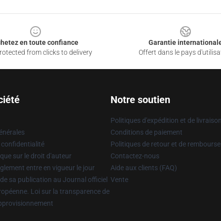
hetez en toute confiance
Garantie international
otected from clicks to delivery
Offert dans le pays d'utilisa
ciété
Notre soutien
Politiques d'expédition et de livraiso
énérales
Conditions de paiement
 confidentialité
Politiques de retour et de rembours
que sur le droit d'auteur
Contactez-nous
glement entre en vigueur le jour
Aide aux clients (FAQ)
 de sa publication au Journal officiel
Vente
uropéenne. Loi sur la transparence de
approvisionnement