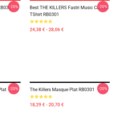
-20%
-20%
RB0301
Best THE KILLERS Fastri Music Classic
TShirt RB0301
24,38 € - 28,06 €
-20%
-20%
lat
The Killers Masque Plat RB0301
18,29 € - 20,70 €