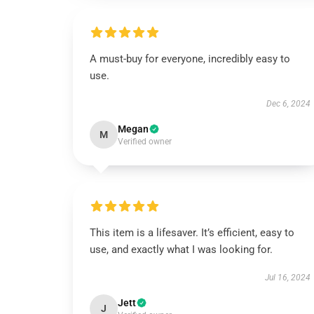
A must-buy for everyone, incredibly easy to
use.
Dec 6, 2024
Megan
M
Verified owner
This item is a lifesaver. It’s efficient, easy to
use, and exactly what I was looking for.
Jul 16, 2024
Jett
J