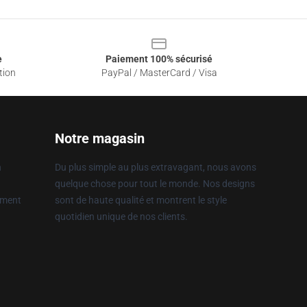
e
Paiement 100% sécurisé
tion
PayPal / MasterCard / Visa
Notre magasin
n
Du plus simple au plus extravagant, nous avons
quelque chose pour tout le monde. Nos designs
ement
sont de haute qualité et montrent le style
quotidien unique de nos clients.