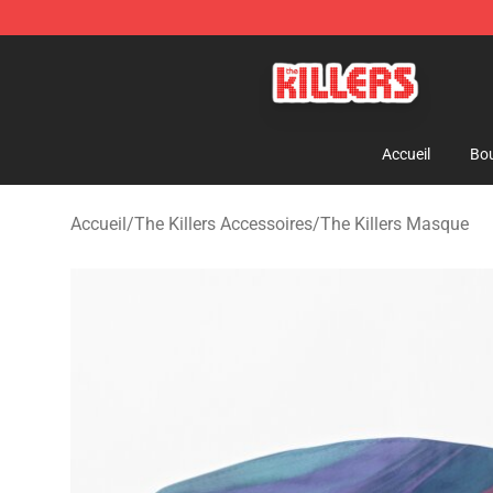
The Killers Shop - Official The Killers Merchandise Stor
Accueil
Bou
Accueil
/
The Killers Accessoires
/
The Killers Masque