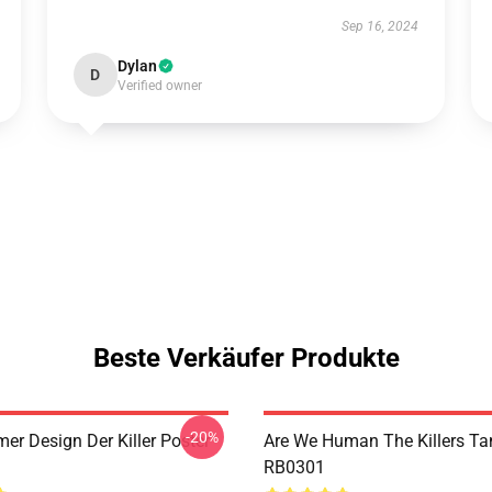
Sep 16, 2024
Dylan
D
Verified owner
Beste Verkäufer Produkte
-20%
r Design Der Killer Poster
Are We Human The Killers Ta
RB0301