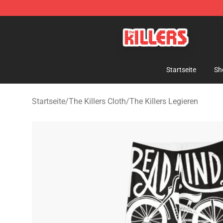
The Killers Shop - Official The Killers Merchandise Stor
Startseite
Sh
Startseite
/
The Killers Cloth
/
The Killers Legieren