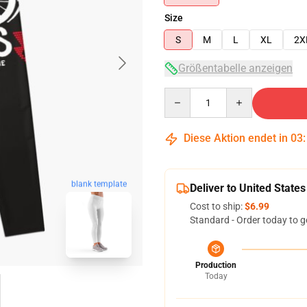
Size
S
M
L
XL
2X
Größentabelle anzeigen
Quantity
Diese Aktion endet in
03
blank template
Deliver to United States
Cost to ship:
$6.99
Standard - Order today to g
Production
Today