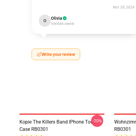
Nov 28, 2024
Olivia
O
Verified owner
Write your review
-20%
Kopie The Killers Band IPhone Tough
Wohnzimme
Case RB0301
RB0301