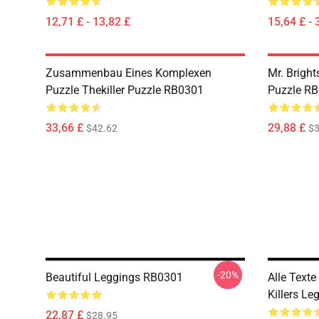
12,71 £ - 13,82 £
15,64 £ - 
Zusammenbau Eines Komplexen
Mr. Bright
Puzzle Thekiller Puzzle RB0301
Puzzle R
33,66 £
29,88 £
$42.62
$3
-20%
Beautiful Leggings RB0301
Alle Texte
Killers L
22,87 £
$28.95