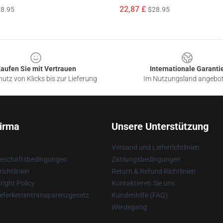
22,87 £
8.95
$28.95
aufen Sie mit Vertrauen
Internationale Garanti
utz von Klicks bis zur Lieferung
Im Nutzungsland angebo
irma
Unsere Unterstützung
Versand und Lieferrichtlinien
Geschäftsbedingungen
Zahlungsbedingungen
ichtlinien
Return & Refund Richtlinien
ight Policy
Kontaktieren Sie uns
eferkettentransparenzgesetz
Kundenhilfe (FAQ)
Werdegang