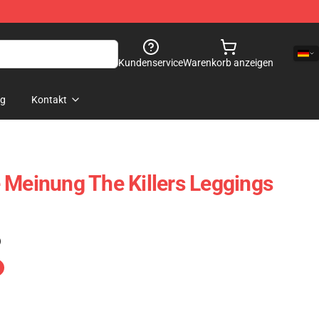
Kundenservice
Warenkorb anzeigen
og
Kontakt
 Meinung The Killers Leggings
)