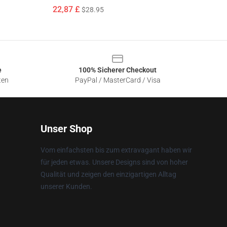
22,87 £
$28.95
e
100% Sicherer Checkout
ten
PayPal / MasterCard / Visa
Unser Shop
Vom einfachsten bis zum extravagant haben wir
für jeden etwas. Unsere Designs sind von hoher
Qualität und zeigen den einzigartigen Alltag
unserer Kunden.