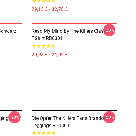
29,15 £ - 32,78 £
-20%
 Schwarz
Read My Mind By The Killers Classic
TShirt RB0301
20,93 £ - 24,09 £
-20%
-20%
ggings
Die Opfer The Killers Fans Brandon
Leggings RB0301