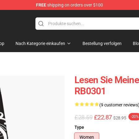
FREE
shipping on orders over $100
e
op
Nach Kategorie einkaufen
Bestellung verfolgen
Bl
Lesen Sie Meine
RB0301
(9 customer reviews
£28.59
£22.87
-20%
$28.95
Type
Women