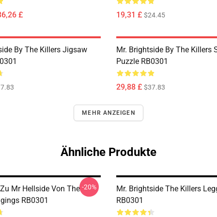
36,26 £
19,31 £
$24.45
side By The Killers Jigsaw
Mr. Brightside By The Killers
B0301
Puzzle RB0301
29,88 £
7.83
$37.83
MEHR ANZEIGEN
Ähnliche Produkte
-20%
 Zu Mr Hellside Von The
Mr. Brightside The Killers Le
eggings RB0301
RB0301