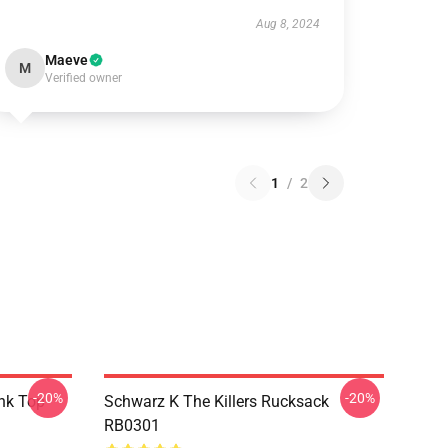
Aug 8, 2024
Maeve
M
Verified owner
1
/
2
-20%
-20%
nk Top
Schwarz K The Killers Rucksack
RB0301