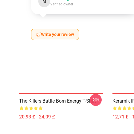
M
Verified owner
Write your review
-20%
The Killers Battle Born Energy T-Shirt
Keramik 
20,93 £ - 24,09 £
12,71 £ - 