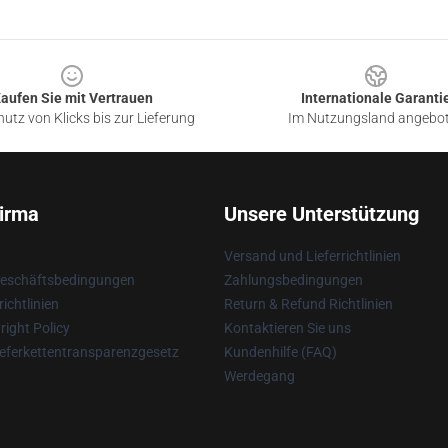
aufen Sie mit Vertrauen
Internationale Garanti
utz von Klicks bis zur Lieferung
Im Nutzungsland angebo
irma
Unsere Unterstützung
Versand und Lieferrichtlinien
Geschäftsbedingungen
Zahlungsbedingungen
ichtlinien
Return & Refund Richtlinien
ight Policy
Kontaktieren Sie uns
eferkettentransparenzgesetz
Kundenhilfe (FAQ)
Werdegang