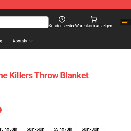
Kundenservice
Warenkorb anzeigen
og
Kontakt
he Killers Throw Blanket
)
45inX60in
50inx60in
53inX70in
60inx80in