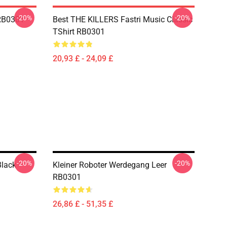
-20%
-20%
RB0301
Best THE KILLERS Fastri Music Classic
TShirt RB0301
20,93 £ - 24,09 £
-20%
-20%
Black
Kleiner Roboter Werdegang Leer
RB0301
26,86 £ - 51,35 £