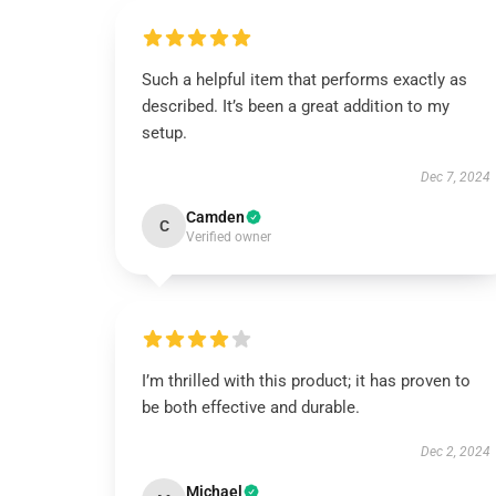
Such a helpful item that performs exactly as
described. It’s been a great addition to my
setup.
Dec 7, 2024
Camden
C
Verified owner
I’m thrilled with this product; it has proven to
be both effective and durable.
Dec 2, 2024
Michael