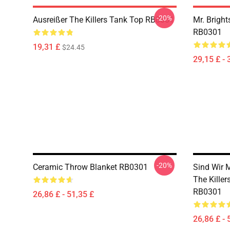
-20%
Ausreißer The Killers Tank Top RB0301
Mr. Bright
RB0301
19,31 £
$24.45
29,15 £ - 
-20%
Ceramic Throw Blanket RB0301
Sind Wir 
The Kille
RB0301
26,86 £ - 51,35 £
26,86 £ - 