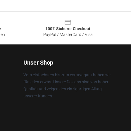
e
100% Sicherer Checkout
ten
PayPal / MasterCard / Visa
Unser Shop
Vom einfachsten bis zum extravagant haben wir
für jeden etwas. Unsere Designs sind von hoher
Qualität und zeigen den einzigartigen Alltag
unserer Kunden.