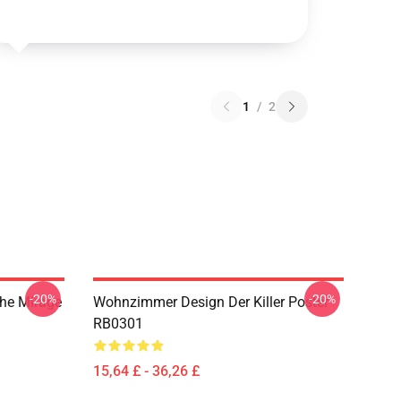
1
/
2
-20%
-20%
The Mirage
Wohnzimmer Design Der Killer Poster
RB0301
15,64 £ - 36,26 £