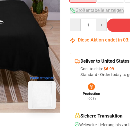
Größentabelle anzeigen
Quantity
Diese Aktion endet in
03
Deliver to United States
Cost to ship:
$6.99
Standard - Order today to g
blank template
Production
Today
Sichere Transaktion
Weltweite Lieferung bis vor I