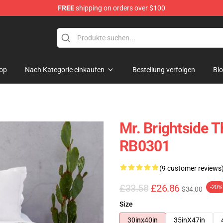
FREE
shipping on orders over $100
e
op
Nach Kategorie einkaufen
Bestellung verfolgen
Bl
Mr. Brightside T
RB0301
(9 customer reviews
£33.58
£26.86
-20%
$34.00
Size
30inx40in
35inX47in