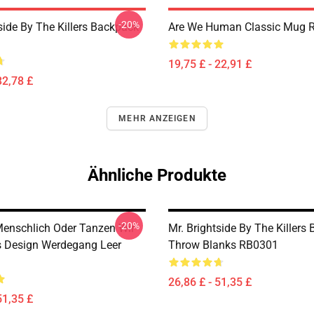
-20%
side By The Killers Backpack
Are We Human Classic Mug 
19,75 £ - 22,91 £
32,78 £
MEHR ANZEIGEN
Ähnliche Produkte
-20%
Menschlich Oder Tanzen Wir
Mr. Brightside By The Killers 
rs Design Werdegang Leer
Throw Blanks RB0301
26,86 £ - 51,35 £
51,35 £