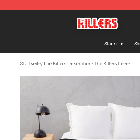
The Killers Shop - Official The Killers Merchandise Stor
Startseite
Sh
Startseite
/
The Killers Dekoration
/
The Killers Leere