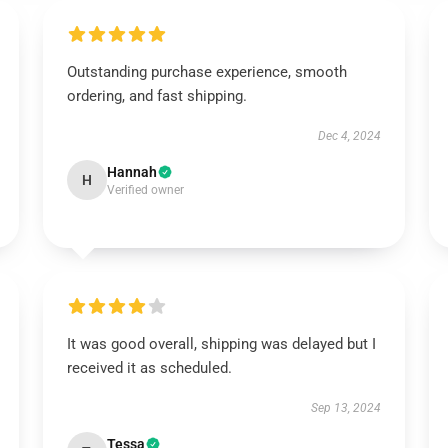
Outstanding purchase experience, smooth
ordering, and fast shipping.
Dec 4, 2024
Hannah
H
Verified owner
It was good overall, shipping was delayed but I
received it as scheduled.
Sep 13, 2024
Tessa