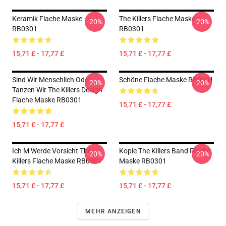
Keramik Flache Maske
The Killers Flache Maske
-20%
-20%
RB0301
RB0301
15,71 £ - 17,77 £
15,71 £ - 17,77 £
Sind Wir Menschlich Oder
Schöne Flache Maske RB0301
-20%
-20%
Tanzen Wir The Killers Design
Flache Maske RB0301
15,71 £ - 17,77 £
15,71 £ - 17,77 £
Ich M Werde Vorsicht The
Kopie The Killers Band Flache
-20%
-20%
Killers Flache Maske RB0301
Maske RB0301
15,71 £ - 17,77 £
15,71 £ - 17,77 £
MEHR ANZEIGEN