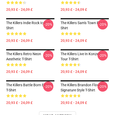
20,93 £ - 24,09 £
20,93 £ - 24,09 £
The Killers Indie Rock Icon T-
The Killers Sam's Town Era T-
-20%
-20%
Shirt
Shirt
20,93 £ - 24,09 £
20,93 £ - 24,09 £
The Killers Retro Neon
The Killers Live In Konzert
-20%
-20%
Aesthetic T-Shirt
Tour T-Shirt
20,93 £ - 24,09 £
20,93 £ - 24,09 £
The Killers Battle Born Energy
The Killers Brandon Flowers
-20%
-20%
T-Shirt
Signature Style T-Shirt
20,93 £ - 24,09 £
20,93 £ - 24,09 £