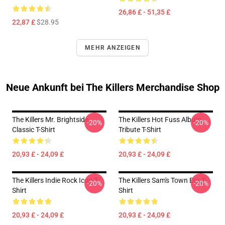
26,86 £ - 51,35 £
22,87 £
$28.95
MEHR ANZEIGEN
Neue Ankunft bei The Killers Merchandise Shop
The Killers Mr. Brightside
The Killers Hot Fuss Album
-20%
-20%
Classic T-Shirt
Tribute T-Shirt
20,93 £ - 24,09 £
20,93 £ - 24,09 £
The Killers Indie Rock Icon T-
The Killers Sam's Town Era T-
-20%
-20%
Shirt
Shirt
20,93 £ - 24,09 £
20,93 £ - 24,09 £