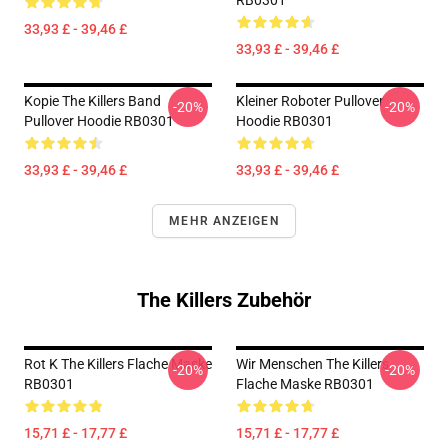
RB0301
33,93 £ - 39,46 £
33,93 £ - 39,46 £
Kopie The Killers Band
Kleiner Roboter Pullover
-20%
-20%
Pullover Hoodie RB0301
Hoodie RB0301
33,93 £ - 39,46 £
33,93 £ - 39,46 £
MEHR ANZEIGEN
The Killers Zubehör
Rot K The Killers Flache Maske
Wir Menschen The Killers
-20%
-20%
RB0301
Flache Maske RB0301
15,71 £ - 17,77 £
15,71 £ - 17,77 £