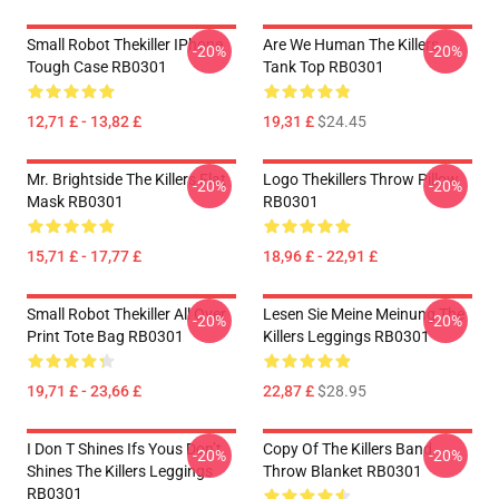
Small Robot Thekiller IPhone
Are We Human The Killers
-20%
-20%
Tough Case RB0301
Tank Top RB0301
12,71 £ - 13,82 £
19,31 £
$24.45
Mr. Brightside The Killers Flat
Logo Thekillers Throw Pillow
-20%
-20%
Mask RB0301
RB0301
15,71 £ - 17,77 £
18,96 £ - 22,91 £
Small Robot Thekiller All Over
Lesen Sie Meine Meinung The
-20%
-20%
Print Tote Bag RB0301
Killers Leggings RB0301
19,71 £ - 23,66 £
22,87 £
$28.95
I Don T Shines Ifs Yous Don’t
Copy Of The Killers Band
-20%
-20%
Shines The Killers Leggings
Throw Blanket RB0301
RB0301