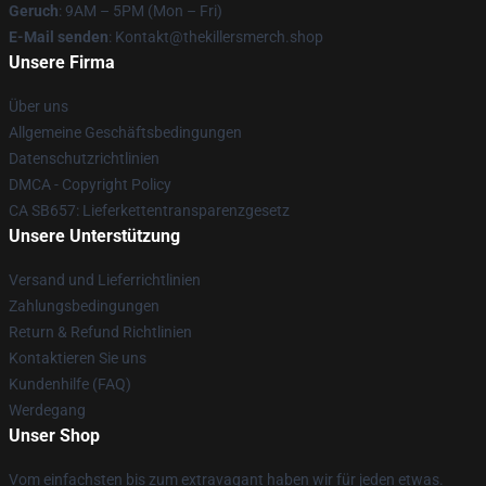
Geruch
: 9AM – 5PM (Mon – Fri)
E-Mail senden
: Kontakt@thekillersmerch.shop
Unsere Firma
Über uns
Allgemeine Geschäftsbedingungen
Datenschutzrichtlinien
DMCA - Copyright Policy
CA SB657: Lieferkettentransparenzgesetz
Unsere Unterstützung
Versand und Lieferrichtlinien
Zahlungsbedingungen
Return & Refund Richtlinien
Kontaktieren Sie uns
Kundenhilfe (FAQ)
Werdegang
Unser Shop
Vom einfachsten bis zum extravagant haben wir für jeden etwas.