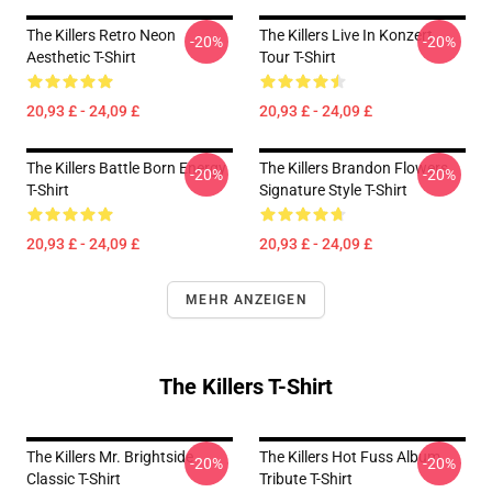
The Killers Retro Neon
The Killers Live In Konzert
-20%
-20%
Aesthetic T-Shirt
Tour T-Shirt
20,93 £ - 24,09 £
20,93 £ - 24,09 £
The Killers Battle Born Energy
The Killers Brandon Flowers
-20%
-20%
T-Shirt
Signature Style T-Shirt
20,93 £ - 24,09 £
20,93 £ - 24,09 £
MEHR ANZEIGEN
The Killers T-Shirt
The Killers Mr. Brightside
The Killers Hot Fuss Album
-20%
-20%
Classic T-Shirt
Tribute T-Shirt