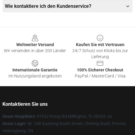
Wie kontaktiere ich den Kundenservice?
Footer
Weltweiter Versand
Kaufen Sie mit Vertrauen
Wir versenden in über 200 Länder
24/7 Schutz von Klicks bis zur
Lieferung
Internationale Garantie
100% Sicherer Checkout
Im Nutzungsland angeboten
PayPal / MasterCard / Visa
Kontaktieren Sie uns
Unser Hauptbüro
: 97632 Krosp Rd Millington, Tn 38053, Us
Unser Lager
: Nr. 108 Xusheng South Street, Chifeng Stadt, Provinz
Heilongjiang, CN