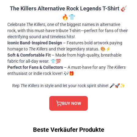
The Killers Alternative Rock Legends T-Shirt
🎸
🔥👕
Celebrate
The Killers
, one of the biggest names in alternative
rock, with this must-have tribute T-shirt—perfect for fans of their
electrifying sound and timeless hits!
Iconic Band-Inspired Design
– Features bold artwork paying
homage to
The Killers
and their legendary status. 🎨⚡
Soft & Comfortable Fit
– Made from high-quality, breathable
fabric for all-day wear. 👕💯
Perfect for Fans & Collectors
– A must-have for any
The Killers
enthusiast or indie rock lover! 🎶🎁
Rep
The Killers
in style and let your rock spirit shine! 🎤🚀✨
BUY NOW
Beste Verkäufer Produkte