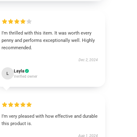
I’m thrilled with this item. It was worth every
penny and performs exceptionally well. Highly
recommended.
Dec 2, 2024
Layla
L
Verified owner
I’m very pleased with how effective and durable
this product is.
Aug 1, 2024