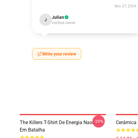
Nov 27, 2024
Julian
J
Verified owner
Write your review
-20%
The Killers T-Shirt De Energia Nascida
Cerâmica 
Em Batalha