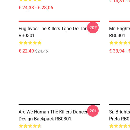
€ 14,81 - 
€ 24,38 - € 28,06
-20%
Fugitivos The Killers Topo Do Tanque
Mr. Bright
RB0301
RB0301
€ 22,49
€ 33,94 - 
$24.45
-20%
Are We Human The Killers Dancer
Sr. Bright
Design Backpack RB0301
Preta RB