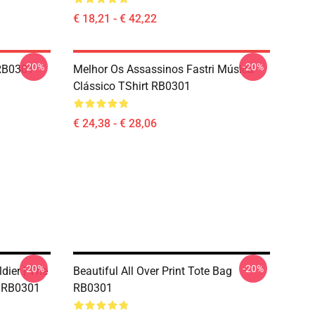
€ 18,21 - € 42,22
-20%
-20%
RB0301
Melhor Os Assassinos Fastri Música
Clássico TShirt RB0301
€ 24,38 - € 28,06
-20%
-20%
ldier | The
Beautiful All Over Print Tote Bag
ag RB0301
RB0301