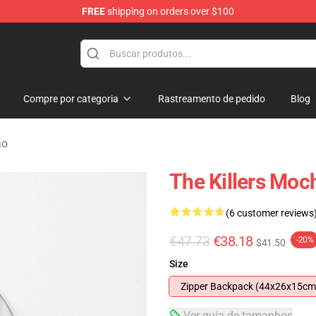
FREE
shipping on orders over $100
e
Compre por categoria
Rastreamento de pedido
Blog
ão
The Killers Moc
(6 customer reviews
€47.73
€38.18
-20%
$41.50
Size
Zipper Backpack (44x26x15cm
Ver guia de tamanhos