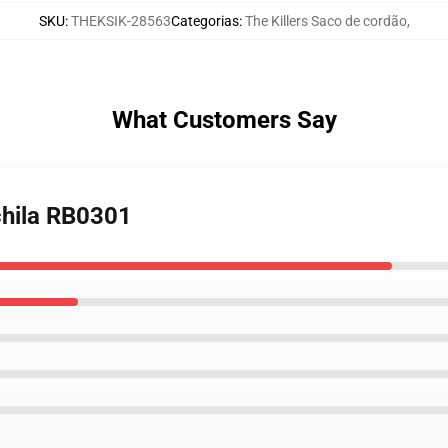
SKU
:
THEKSIK-28563
Categorias
:
The Killers Saco de cordão
,
What Customers Say
chila RB0301