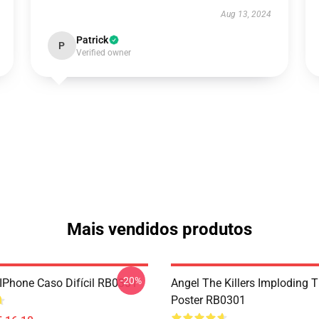
Aug 13, 2024
Patrick
P
Verified owner
Mais vendidos produtos
-20%
IPhone Caso Difícil RB0301
Angel The Killers Imploding 
Poster RB0301