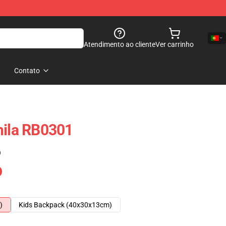
Atendimento ao cliente
Ver carrinho
Contato
hila RB0301
)
)
Kids Backpack (40x30x13cm)