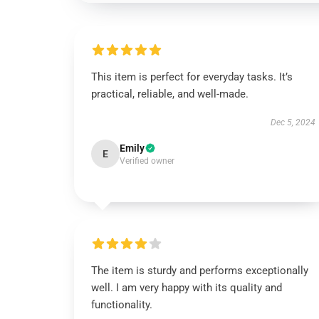
This item is perfect for everyday tasks. It’s
practical, reliable, and well-made.
Dec 5, 2024
Emily
E
Verified owner
The item is sturdy and performs exceptionally
well. I am very happy with its quality and
functionality.