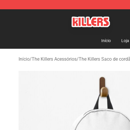
The Killers Shop - Official The Killers Merchandise Stor
Início
Loja
Início
/
The Killers Acessórios
/
The Killers Saco de cord