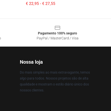
€ 22,95 - € 27,55
Pagamento 100% seguro
o
PayPal / MasterCard / Visa
Nossa loja
Do mais simples ao mais extravagante, temos
algo para todos. Nossos projetos são de alta
qualidade e mostram o estilo diário único dos
nossos clientes.