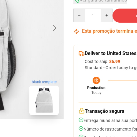
Quantity
Esta promoção termina
Deliver to United States
Cost to ship:
$6.99
Standard - Order today to g
blank template
Production
Today
Transação segura
Entrega mundial na sua por
Número de rastreamento for