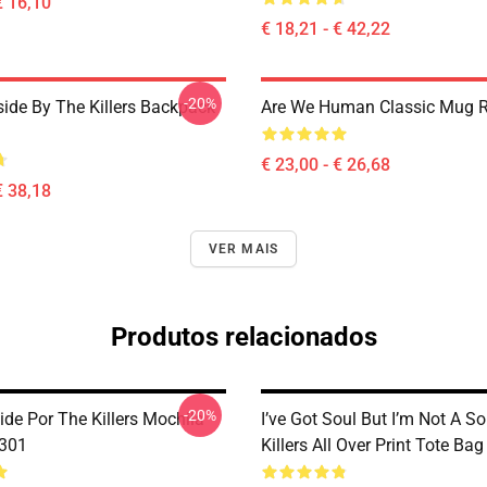
€ 16,10
€ 18,21 - € 42,22
-20%
side By The Killers Backpack
Are We Human Classic Mug 
€ 23,00 - € 26,68
€ 38,18
VER MAIS
Produtos relacionados
-20%
side Por The Killers Mochila
I’ve Got Soul But I’m Not A So
0301
Killers All Over Print Tote B