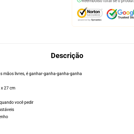
Reembolso total se o produt
Descrição
as mãos livres, é ganhar-ganha-ganha-ganha
4 x 27 cm
 quando você pedir
ustáveis
senho