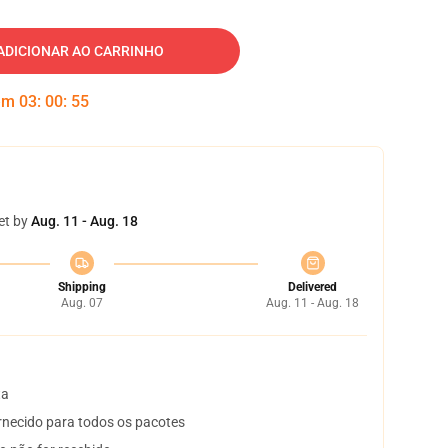
ADICIONAR AO CARRINHO
 em
03
:
00
:
54
et by
Aug. 11 - Aug. 18
Shipping
Delivered
Aug. 07
Aug. 11 - Aug. 18
ta
necido para todos os pacotes