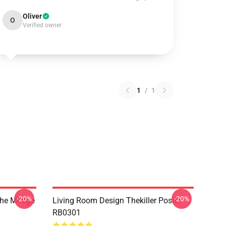
Oliver
O
Verified owner
1
/
1
-20%
-20%
The Mirage
Living Room Design Thekiller Poster
RB0301