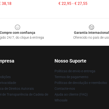
€ 38,18
€ 22,95 - € 27,55
Compre com confiança
Garantia internacional
gido 24/7, do clique à entrega
Oferecido no país de us
mpresa
Nosso Suporte
Políticas de envio e entrega
ndições
Termos de pagamento
privacidade
Políticas de devolução e reembolso
ca de Direitos Autorais
Contacte-nos
i de Transparência de Cadeia de
Ajuda ao cliente (FAQ)
Whosale