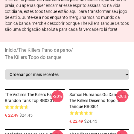
praia, ou apenas quer encarnar esse espírito assassino na vida
cotidiana, estes tops tanque estão aqui para transformar seu jogo
de estilo. Junte-se a nós enquanto mergulhamos no mundo da
icônica banda merch e descobrir por que The Killers Tanque Os tops
são uma obrigação absoluta para cada fã verdadeiro lá fora!
Início
/
The Killers Pano de pano
/
The Killers Topo do tanque
The Victims The Killers Fans
Somos Humanos Ou Dançamos
-20%
-20%
Brandon Tank Top RB0301
The Killers Desenho Topo Do
Tanque RB0301
€ 22,49
$24.45
€ 22,49
$24.45