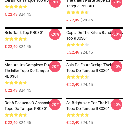
Cerâmica Tanque Top RB0301
The Killers Parte Superior Do
-20%
-20%
Tanque RB0301
€ 22,49
$24.45
€ 22,49
$24.45
Belo Tank Top RB0301
Cópia De The Killers Banda Tank
-20%
-20%
Top RB0301
€ 22,49
$24.45
€ 22,49
$24.45
Montar Um Complexo Puzzle
Sala De Estar Design Thekiller
-20%
-20%
Thekiller Topo Do Tanque
Topo Do Tanque RB0301
RB0301
€ 22,49
$24.45
€ 22,49
$24.45
Robô Pequeno O Assassino
Sr. Brightside Por The Killers
-20%
-20%
Topo Do Tanque RB0301
Topo Do Tanque RB0301
€ 22,49
$24.45
€ 22,49
$24.45