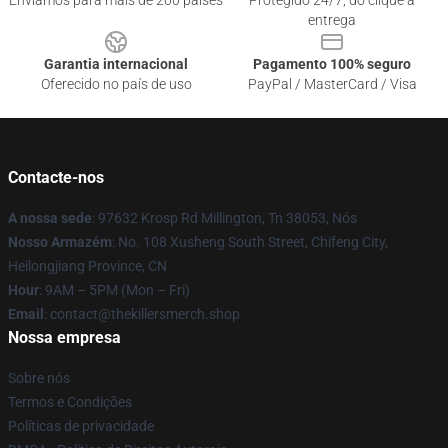
Enviamos para mais de 200 países
Protegido 24/7, do clique à
entrega
Garantia internacional
Pagamento 100% seguro
Oferecido no país de uso
PayPal / MasterCard / Visa
Contacte-nos
A nossa sede
: 97632 Krosp Rd Millington, Tn 38053, Nós
Nosso Armazém
: No. 108 Xusheng South Street, Chifeng City,
Heilongjiang Province, CN
Hour
: 9AM – 5PM (Mon – Fri)
Email
: contact@thekillersmerch.shop
Nossa empresa
Sobre nós
Termos e Condições
Políticas de privacidade