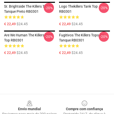
Sr. Brightside The Killers Top De
Logo Thekillers Tank Top
-20%
-20%
Tanque Preto RB0301
RB0301
€ 22,49
$24.45
€ 22,49
$24.45
Are We Human The Killers Tank
Fugitivos The Killers Topo Do
-20%
-20%
Top RB0301
Tanque RB0301
€ 22,49
$24.45
€ 22,49
$24.45
Footer
Envio mundial
Compre com confiança