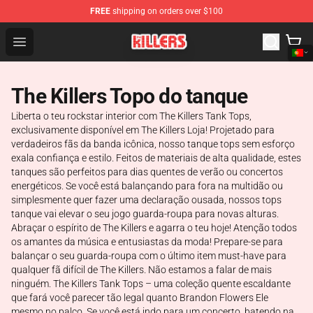
FREE
shipping on orders over $100
The Killers Shop - Official The Killers Merchandise Store
Open menu
The Killers Topo do tanque
Liberta o teu rockstar interior com The Killers Tank Tops,
exclusivamente disponível em The Killers Loja! Projetado para
verdadeiros fãs da banda icônica, nosso tanque tops sem esforço
exala confiança e estilo. Feitos de materiais de alta qualidade, estes
tanques são perfeitos para dias quentes de verão ou concertos
energéticos. Se você está balançando para fora na multidão ou
simplesmente quer fazer uma declaração ousada, nossos tops
tanque vai elevar o seu jogo guarda-roupa para novas alturas.
Abraçar o espírito de The Killers e agarra o teu hoje! Atenção todos
os amantes da música e entusiastas da moda! Prepare-se para
balançar o seu guarda-roupa com o último item must-have para
qualquer fã difícil de The Killers. Não estamos a falar de mais
ninguém. The Killers Tank Tops – uma coleção quente escaldante
que fará você parecer tão legal quanto Brandon Flowers Ele
mesmo no palco. Se você está indo para um concerto, batendo na