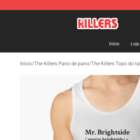
The Killers Shop - Official The Killers Merchandise Stor
Início
Loja
Início
/
The Killers Pano de pano
/
The Killers Topo do t