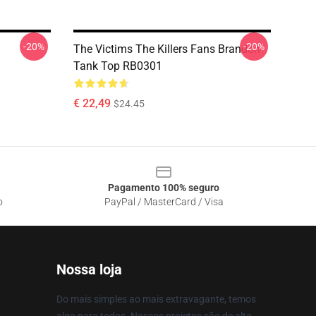
-20%
-20%
The Victims The Killers Fans Brandon
Tank Top RB0301
€ 22,49
$24.45
Pagamento 100% seguro
o
PayPal / MasterCard / Visa
Nossa loja
Do mais simples ao mais extravagante, temos