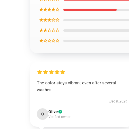
★★★★☆
★★★☆☆
★★☆☆☆
★☆☆☆☆
The color stays vibrant even after several
washes.
Dec 8, 2024
Olive
O
Verified owner