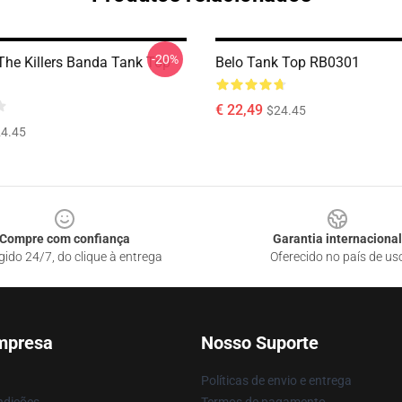
-20%
The Killers Banda Tank Top
Belo Tank Top RB0301
€ 22,49
$24.45
4.45
Compre com confiança
Garantia internacional
gido 24/7, do clique à entrega
Oferecido no país de us
mpresa
Nosso Suporte
Políticas de envio e entrega