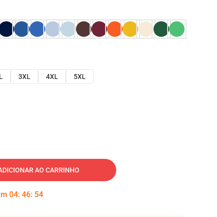
L
3XL
4XL
5XL
ADICIONAR AO CARRINHO
 em
04
:
46
:
53