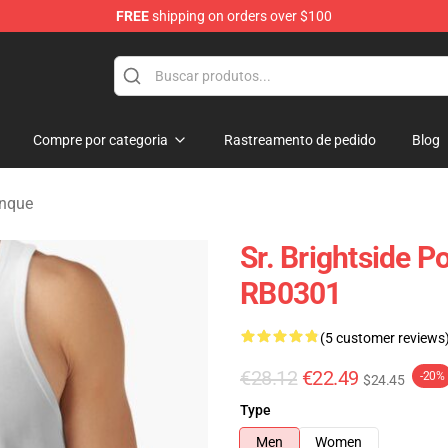
FREE
shipping on orders over $100
e
Compre por categoria
Rastreamento de pedido
Blog
anque
Sr. Brightside P
RB0301
(5 customer reviews
€28.12
€22.49
-20%
$24.45
Type
Men
Women