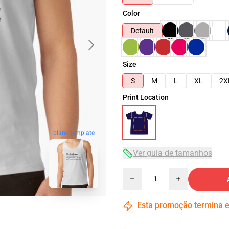
Color
Default
Size
S
M
L
XL
2X
Print Location
blank template
Ver guia de tamanhos
Quantity
Esta promoção termina