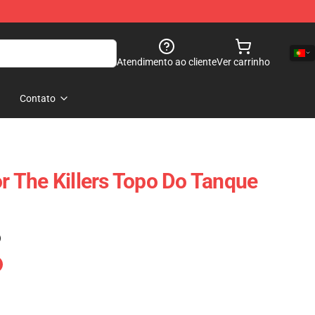
Atendimento ao cliente
Ver carrinho
Contato
or The Killers Topo Do Tanque
)