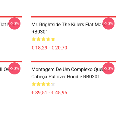
-20%
-20%
 Flat Mask
Mr. Brightside The Killers Flat Mask
RB0301
€ 18,29 - € 20,70
-20%
-20%
ll Over
Montagem De Um Complexo Quebra-
Cabeça Pullover Hoodie RB0301
€ 39,51 - € 45,95