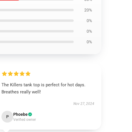
20%
0%
0%
0%
The Killers tank top is perfect for hot days.
Breathes really well!
Nov 27, 2024
Phoebe
P
Verified owner