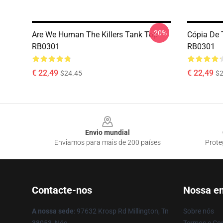
-20%
Are We Human The Killers Tank Top
Cópia De 
RB0301
RB0301
€ 22,49
€ 22,49
$24.45
$2
Footer
Envio mundial
Enviamos para mais de 200 países
Prote
Contacte-nos
Nossa e
A nossa sede
: 97632 Krosp Rd Millington, Tn
Sobre nós