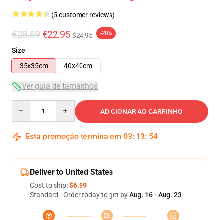
(5 customer reviews)
€28.69
€22.95
-20%
$24.95
Size
35x35cm
40x40cm
Ver guia de tamanhos
Quantity
ADICIONAR AO CARRINHO
Esta promoção termina em
03
:
13
:
53
Deliver to United States
Cost to ship:
$6.99
Standard - Order today to get by
Aug. 16 - Aug. 23