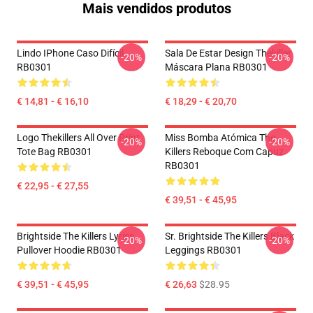
Mais vendidos produtos
Lindo IPhone Caso Difícil
Sala De Estar Design Thekiller
-20%
-20%
RB0301
Máscara Plana RB0301
€ 14,81 - € 16,10
€ 18,29 - € 20,70
Logo Thekillers All Over Print
Miss Bomba Atómica The
-20%
-20%
Tote Bag RB0301
Killers Reboque Com Capuz
RB0301
€ 22,95 - € 27,55
€ 39,51 - € 45,95
Brightside The Killers Lyrics
Sr. Brightside The Killers Black
-20%
-20%
Pullover Hoodie RB0301
Leggings RB0301
€ 39,51 - € 45,95
€ 26,63
$28.95