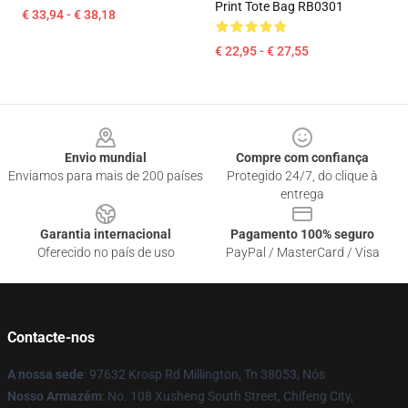
Print Tote Bag RB0301
€ 33,94 - € 38,18
€ 22,95 - € 27,55
Footer
Envio mundial
Compre com confiança
Enviamos para mais de 200 países
Protegido 24/7, do clique à
entrega
Garantia internacional
Pagamento 100% seguro
Oferecido no país de uso
PayPal / MasterCard / Visa
Contacte-nos
A nossa sede
: 97632 Krosp Rd Millington, Tn 38053, Nós
Nosso Armazém
: No. 108 Xusheng South Street, Chifeng City,