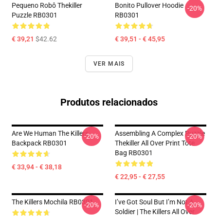
Pequeno Robô Thekiller
Bonito Pullover Hoodie
-20%
Puzzle RB0301
RB0301
€ 39,21
$42.62
€ 39,51 - € 45,95
VER MAIS
Produtos relacionados
Are We Human The Killers
Assembling A Complex Puzzle
-20%
-20%
Backpack RB0301
Thekiller All Over Print Tote
Bag RB0301
€ 33,94 - € 38,18
€ 22,95 - € 27,55
The Killers Mochila RB0301
I’ve Got Soul But I’m Not A
-20%
-20%
Soldier | The Killers All Over