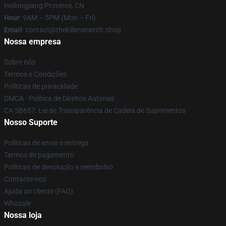
Heilongjiang Province, CN
Hour
: 9AM – 5PM (Mon – Fri)
Email
: contact@thekillersmerch.shop
Nossa empresa
Sobre nós
Termos e Condições
Políticas de privacidade
DMCA - Política de Direitos Autorais
CA SB657: Lei de Transparência de Cadeia de Suprimentos
Nosso Suporte
Políticas de envio e entrega
Termos de pagamento
Políticas de devolução e reembolso
Contacte-nos
Ajuda ao cliente (FAQ)
Whosale
Nossa loja