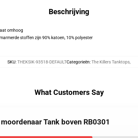
Beschrijving
n maat omhoog
emarmerde stoffen zijn 90% katoen, 10% polyester
SKU
:
THEKSIK-93518-DEFAULT
Categorieën
:
The Killers Tanktops
,
What Customers Say
de moordenaar Tank boven RB0301