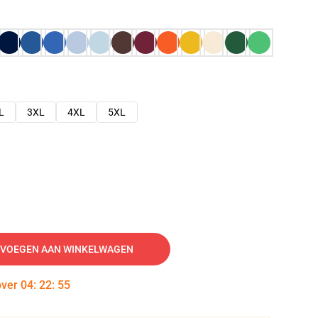
L
3XL
4XL
5XL
VOEGEN AAN WINKELWAGEN
over
04
:
22
:
54