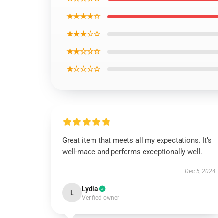
★★★★☆
★★★☆☆
★★☆☆☆
★☆☆☆☆
Great item that meets all my expectations. It’s
well-made and performs exceptionally well.
Dec 5, 2024
Lydia
L
Verified owner