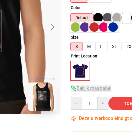
Color
Default
Size
S
M
L
XL
2X
Print Location
blank template
Bekijk maattabel
Quantity
TOE
Deze uitverkoop eindigt 