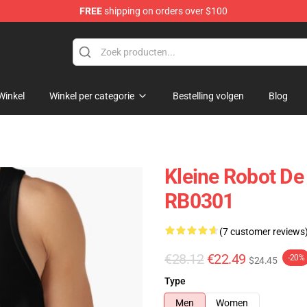
FREE
shipping on orders over $100
e
Winkel
Winkel per categorie
Bestelling volgen
Blog
Kleine Robot D
RB0301
(7 customer reviews
€28.12
€22.49
-20%
$24.45
Type
Men
Women