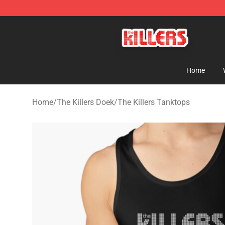
The Killers Shop - Official The Killers Merchandise Stor
Home
Home
/
The Killers Doek
/
The Killers Tanktops