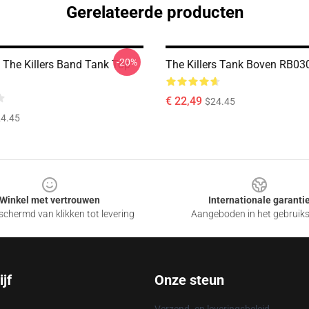
Gerelateerde producten
-20%
 The Killers Band Tank Top
The Killers Tank Boven RB03
€ 22,49
$24.45
4.45
Winkel met vertrouwen
Internationale garanti
chermd van klikken tot levering
Aangeboden in het gebruik
jf
Onze steun