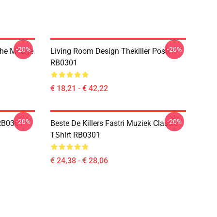
-20%
-20%
The Mirage
Living Room Design Thekiller Poster
RB0301
€ 18,21 - € 42,22
-20%
-20%
RB0301
Beste De Killers Fastri Muziek Classic
TShirt RB0301
€ 24,38 - € 28,06