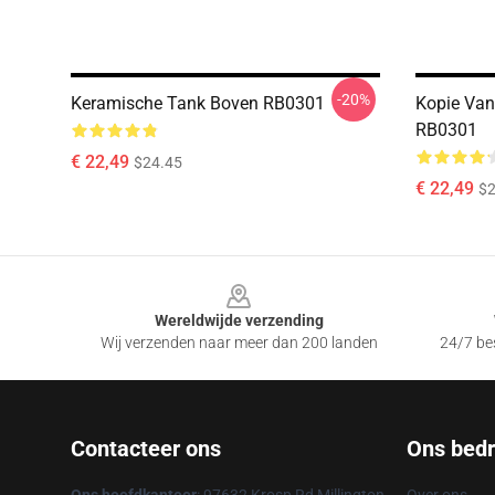
-20%
Keramische Tank Boven RB0301
Kopie Van
RB0301
€ 22,49
$24.45
€ 22,49
$2
Footer
Wereldwijde verzending
Wij verzenden naar meer dan 200 landen
24/7 bes
Contacteer ons
Ons bedri