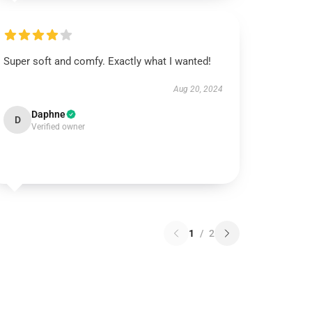
Super soft and comfy. Exactly what I wanted!
Aug 20, 2024
Daphne
D
Verified owner
1
/
2