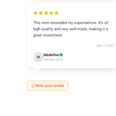
This item exceeded my expectations. It’s of
high quality and very well-made, making it a
great investment.
Sep 13, 2024
Madeline
M
Verified owner
Write your review