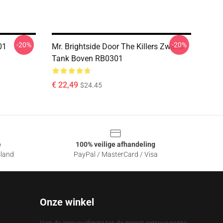
-20%
-20%
01
Mr. Brightside Door The Killers Zwarte
Tank Boven RB0301
€ 22,49
$24.45
e
100% veilige afhandeling
sland
PayPal / MasterCard / Visa
Onze winkel