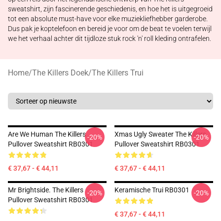
sweatshirt, zijn fascinerende geschiedenis, en hoe het is uitgegroeid
tot een absolute must-have voor elke muziekliefhebber garderobe.
Dus pak je koptelefoon en bereid je voor om de beat te voelen terwijl
we het verhaal achter dit tijdloze stuk rock 'n' roll kleding ontrafelen.
Home
/
The Killers Doek
/
The Killers Trui
Are We Human The Killers
Xmas Ugly Sweater The Killers
-20%
-20%
Pullover Sweatshirt RB0301
Pullover Sweatshirt RB0301
€ 37,67 - € 44,11
€ 37,67 - € 44,11
Mr Brightside. The Killers
Keramische Trui RB0301
-20%
-20%
Pullover Sweatshirt RB0301
€ 37,67 - € 44,11