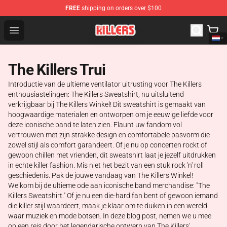
FREE
shipping on orders over $100
The Killers Shop - Official The Killers Merchandise Store
Open menu
The Killers Trui
Introductie van de ultieme ventilator uitrusting voor The Killers
enthousiastelingen: The Killers Sweatshirt, nu uitsluitend
verkrijgbaar bij The Killers Winkel! Dit sweatshirt is gemaakt van
hoogwaardige materialen en ontworpen om je eeuwige liefde voor
deze iconische band te laten zien. Flaunt uw fandom vol
vertrouwen met zijn strakke design en comfortabele pasvorm die
zowel stijl als comfort garandeert. Of je nu op concerten rockt of
gewoon chillen met vrienden, dit sweatshirt laat je jezelf uitdrukken
in echte killer fashion. Mis niet het bezit van een stuk rock 'n' roll
geschiedenis. Pak de jouwe vandaag van The Killers Winkel!
Welkom bij de ultieme ode aan iconische band merchandise: "The
Killers Sweatshirt." Of je nu een die-hard fan bent of gewoon iemand
die killer stijl waardeert, maak je klaar om te duiken in een wereld
waar muziek en mode botsen. In deze blog post, nemen we u mee
op een reis door het legendarische ontwerp van The Killers'