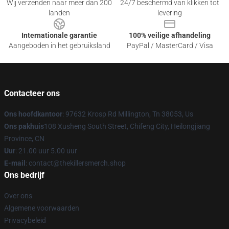
Wij verzenden naar meer dan 200
24/7 beschermd van klikken tot
landen
levering
Internationale garantie
100% veilige afhandeling
Aangeboden in het gebruiksland
PayPal / MasterCard / Visa
Contacteer ons
Ons hoofdkantoor
: 97632 Krosp Rd Millington, Tn 38053, Us
Ons pakhuis
108 Xusheng South Street, Chifeng City, Heilongjiang
Province, CN
Uur
: 21.00 uur 5.00 uur
E-mail
: contact@thekillersmerch.shop
Ons bedrijf
Over ons
Algemene voorwaarden
Privacybeleid