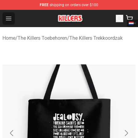
FREE
shipping on orders over $100
The Killers Shop - Official The Killers Merchandise Store
Open menu
Home
/
The Killers Toebehoren
/
The Killers Trekkoordzak