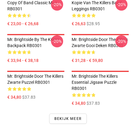
Copy Of Band Classic Mug
Kopie Van The Killers Band
-20%
-20%
RB0301
Leggings RB0301
€ 23,00 - € 26,68
€ 26,63
$28.95
Mr. Brightside By The Killers
Mr. Brightside Door The Killers
-20%
-20%
Backpack RB0301
Zwarte Gooi Deken RB0301
€ 33,94 - € 38,18
€ 31,28 - € 59,80
Mr. Brightside Door The Killers
Mr. Brightside The Killers
Zwarte Puzzel RB0301
Essential Jigsaw Puzzle
RB0301
€ 34,80
$37.83
€ 34,80
$37.83
BEKIJK MEER