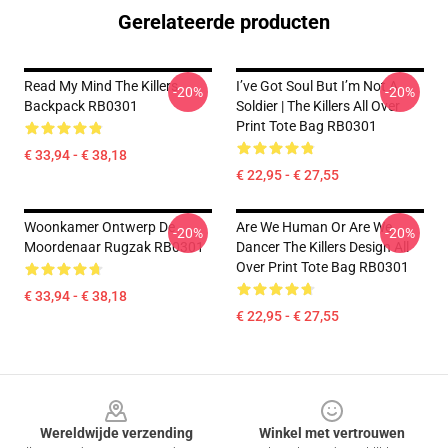
Gerelateerde producten
Read My Mind The Killers
I’ve Got Soul But I’m Not A
-20%
-20%
Backpack RB0301
Soldier | The Killers All Over
Print Tote Bag RB0301
€ 33,94 - € 38,18
€ 22,95 - € 27,55
Woonkamer Ontwerp De
Are We Human Or Are We
-20%
-20%
Moordenaar Rugzak RB0301
Dancer The Killers Design All
Over Print Tote Bag RB0301
€ 33,94 - € 38,18
€ 22,95 - € 27,55
Footer
Wereldwijde verzending
Winkel met vertrouwen