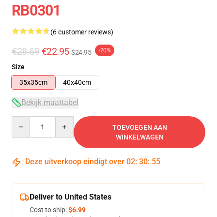
RB0301
(6 customer reviews)
€28.69
€22.95
-20%
$24.95
Size
35x35cm
40x40cm
Bekijk maattabel
Quantity
TOEVOEGEN AAN
WINKELWAGEN
Deze uitverkoop eindigt over
02
:
30
:
54
Deliver to United States
Cost to ship:
$6.99