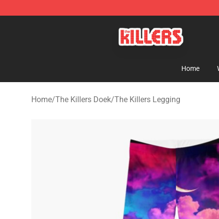
The Killers Shop - Official The Killers Merchandise Stor
Home
Home
/
The Killers Doek
/
The Killers Legging