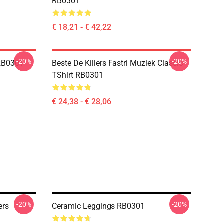
RB0301
€ 18,21 - € 42,22
-20%
-20%
RB0301
Beste De Killers Fastri Muziek Classic
TShirt RB0301
€ 24,38 - € 28,06
-20%
-20%
ers
Ceramic Leggings RB0301