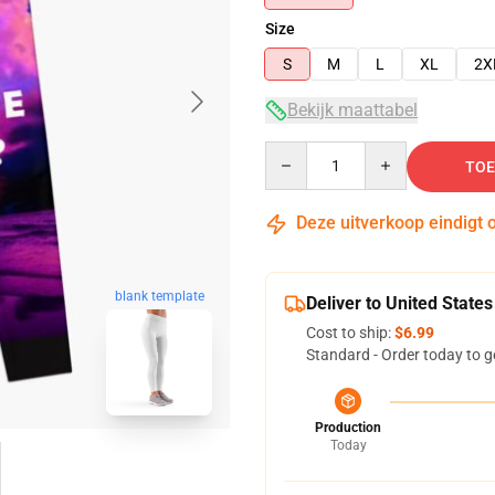
Size
S
M
L
XL
2X
Bekijk maattabel
Quantity
TOE
Deze uitverkoop eindigt 
blank template
Deliver to United States
Cost to ship:
$6.99
Standard - Order today to g
Production
Today