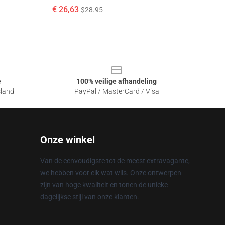
€ 26,63
$28.95
e
100% veilige afhandeling
sland
PayPal / MasterCard / Visa
Onze winkel
Van de eenvoudigste tot de meest extravagante,
we hebben voor elk wat wils. Onze ontwerpen
zijn van hoge kwaliteit en tonen de unieke
dagelijkse stijl van onze klanten.