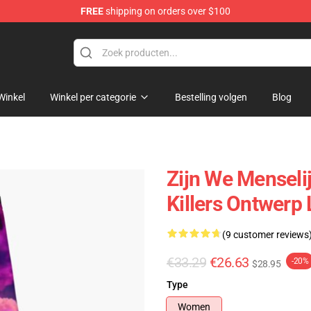
FREE
shipping on orders over $100
e
Winkel
Winkel per categorie
Bestelling volgen
Blog
Zijn We Menseli
Killers Ontwerp
(9 customer reviews
€33.29
€26.63
-20%
$28.95
Type
Women