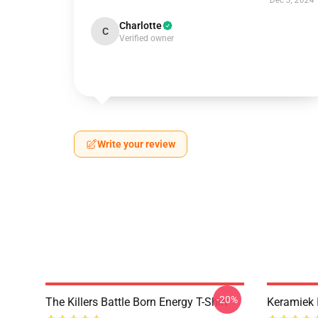
Dec 3, 2024
Charlotte
C
Verified owner
Write your review
-20%
The Killers Battle Born Energy T-Shirt
Keramiek