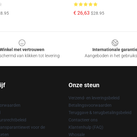
€ 26,63
8.95
$28.95
Winkel met vertrouwen
Internationale garanti
chermd van klikken tot levering
Aangeboden in het gebruik
jf
Onze steun
Verzend- en leveringsbeleid
oorwaarden
Betalingsvoorwaarden
d
Teruggave & terugbetalingsbeleid
rsrechtbeleid
Contacteer ons
ransparantiewet voor de
Klantenhulp (FAQ)
keten
Whosale