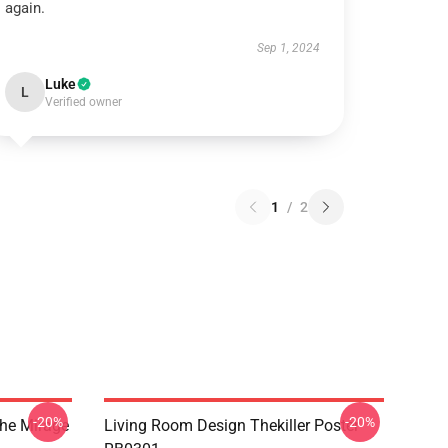
again.
Sep 1, 2024
Luke
L
Verified owner
1
/
2
-20%
-20%
The Mirage
Living Room Design Thekiller Poster