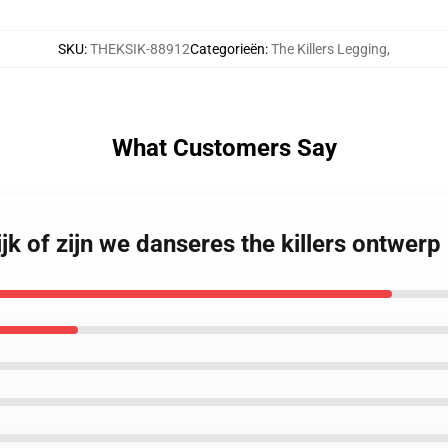
SKU
:
THEKSIK-88912
Categorieën
:
The Killers Legging
,
What Customers Say
ijk of zijn we danseres the killers ontwe