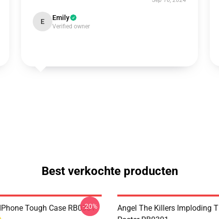
Sep 16, 2024
Emily
E
Verified owner
Best verkochte producten
-20%
 IPhone Tough Case RB0301
Angel The Killers Imploding 