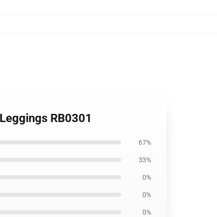
rp Leggings RB0301
67%
33%
0%
0%
0%