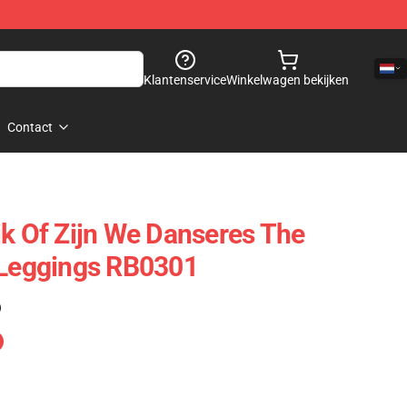
Klantenservice
Winkelwagen bekijken
Contact
jk Of Zijn We Danseres The
 Leggings RB0301
)