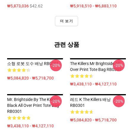
₩5,873,036
$42.62
₩5,918,510 - ₩6,883,110
더 보기
관련 상품
소형 로봇 도수 배낭 RB0301
The Killers Mr Brightside All
-20%
-20%
Over Print Tote Bag RB0301
₩5,084,820 - ₩5,718,700
₩3,438,110 - ₩4,127,110
Mr. Brightside By The Killers
레드 K The Killers 배낭
-20%
-20%
Black All Over Print Tote Bag
RB0301
RB0301
₩5,084,820 - ₩5,718,700
₩3,438,110 - ₩4,127,110