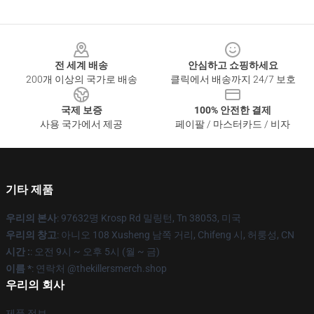
Footer
전 세계 배송
안심하고 쇼핑하세요
200개 이상의 국가로 배송
클릭에서 배송까지 24/7 보호
국제 보증
100% 안전한 결제
사용 국가에서 제공
페이팔 / 마스터카드 / 비자
기타 제품
우리의 본사
: 97632명 Krosp Rd 밀링턴, Tn 38053, 미국
우리의 창고
: 아니오 108 Xusheng 남쪽 거리, Chifeng 시, 허룽성, CN
시간 :
: 오전 9시 ~ 오후 5시 (월 ~ 금)
이름 *
: 연락처 @thekillersmerch.shop
우리의 회사
제품 정보