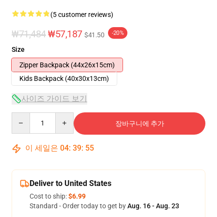
(5 customer reviews)
₩71,484
₩57,187
-20%
$41.50
Size
Zipper Backpack (44x26x15cm)
Kids Backpack (40x30x13cm)
사이즈 가이드 보기
Quantity
장바구니에 추가
이 세일은
04
:
39
:
54
Deliver to United States
Cost to ship:
$6.99
Standard - Order today to get by
Aug. 16 - Aug. 23