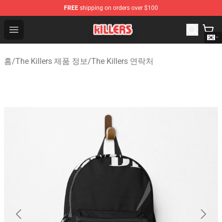
FREE
shipping on orders over $100
The Killers Shop - Official The Killers Merchandise Store
Open menu
홈
/
The Killers 제품 정보
/
The Killers 연락처