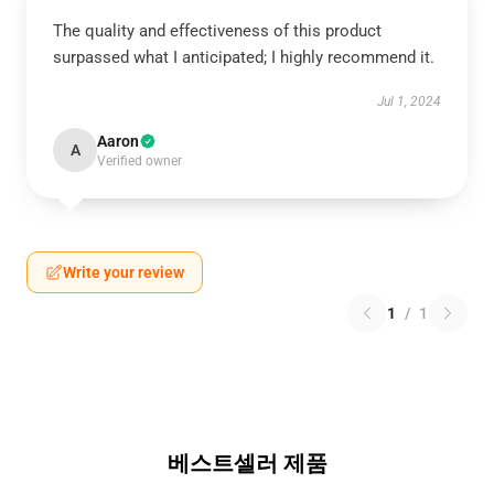
The quality and effectiveness of this product
surpassed what I anticipated; I highly recommend it.
Jul 1, 2024
Aaron
A
Verified owner
Write your review
1
/
1
베스트셀러 제품