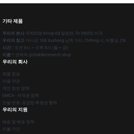
기타 제품
우리의 본사
: 97632명 Krosp Rd 밀링턴, Tn 38053, 미국
우리의 창고
: 아니오 108 Xusheng 남쪽 거리, Chifeng 시, 허룽성, CN
시간 :
: 오전 9시 ~ 오후 5시 (월 ~ 금)
이름 *
: 연락처 @thekillersmerch.shop
우리의 회사
제품 정보
이용 약관
개인 정보 정책
DMCA - 저작권 정책
모델 번호: 공급망 투명성 행위
우리의 지원
배송 및 배송 정책
지불 기간