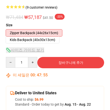
(9 customer reviews)
₩71,484
₩57,187
-20%
$41.50
Size
Zipper Backpack (44x26x15cm)
Kids Backpack (40x30x13cm)
사이즈 가이드 보기
Quantity
장바구니에 추가
이 세일은
00
:
47
:
54
Deliver to United States
Cost to ship:
$6.99
Standard - Order today to get by
Aug. 15 - Aug. 22