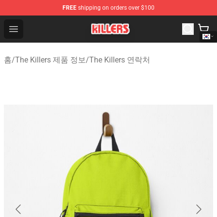
FREE
shipping on orders over $100
The Killers Shop - Official The Killers Merchandise Store
Open menu
홈
/
The Killers 제품 정보
/
The Killers 연락처