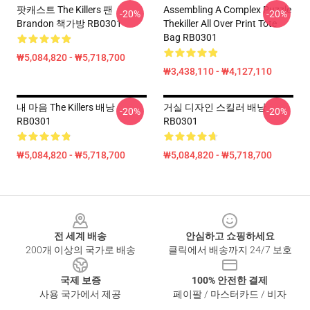
팟캐스트 The Killers 팬
Assembling A Complex Puzzle
-20%
-20%
Brandon 책가방 RB0301
Thekiller All Over Print Tote
Bag RB0301
₩5,084,820 - ₩5,718,700
₩3,438,110 - ₩4,127,110
내 마음 The Killers 배낭
거실 디자인 스킬러 배낭
-20%
-20%
RB0301
RB0301
₩5,084,820 - ₩5,718,700
₩5,084,820 - ₩5,718,700
Footer
전 세계 배송
안심하고 쇼핑하세요
200개 이상의 국가로 배송
클릭에서 배송까지 24/7 보호
국제 보증
100% 안전한 결제
사용 국가에서 제공
페이팔 / 마스터카드 / 비자