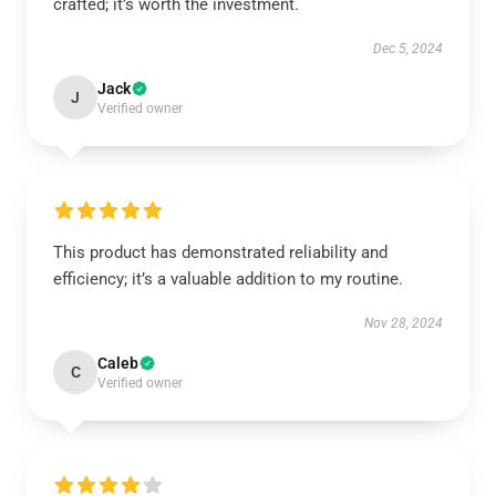
crafted; it’s worth the investment.
Dec 5, 2024
Jack
J
Verified owner
This product has demonstrated reliability and
efficiency; it’s a valuable addition to my routine.
Nov 28, 2024
Caleb
C
Verified owner