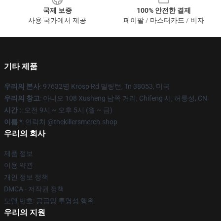
국제 보증
100% 안전한 결제
사용 국가에서 제공
페이팔 / 마스터카드 / 비자
기타 제품
우리의 본사
: 97632명 Krosp Rd 밀링턴, Tn 38053, 미국
우리의 창고
: 아니오 108 Xusheng 남쪽 거리, Chifeng 시, 허룽성, CN
시간 :
: 오전 9시 ~ 오후 5시 (월 ~ 금)
이름 *
: 연락처 @thekillersmerch.shop
우리의 회사
제품 정보
이용 약관
개인 정보 정책
DMCA - 저작권 정책
모델 번호: 공급망 투명성 행위
우리의 지원