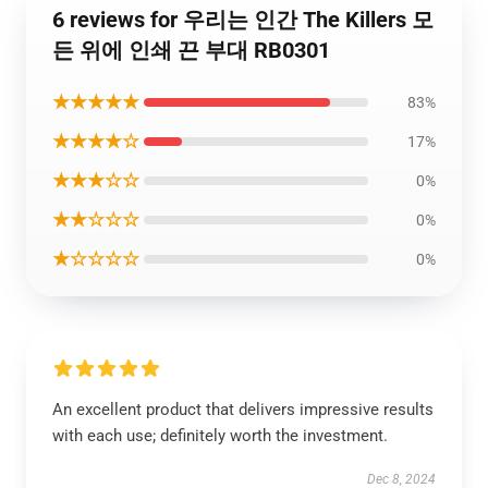
6 reviews for 우리는 인간 The Killers 모
든 위에 인쇄 끈 부대 RB0301
★★★★★
83%
★★★★☆
17%
★★★☆☆
0%
★★☆☆☆
0%
★☆☆☆☆
0%
An excellent product that delivers impressive results
with each use; definitely worth the investment.
Dec 8, 2024