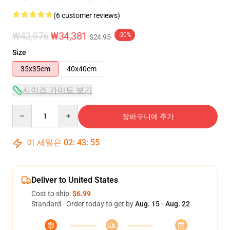
(6 customer reviews)
₩42,976
₩34,381
-20%
$24.95
Size
35x35cm
40x40cm
사이즈 가이드 보기
Quantity
장바구니에 추가
이 세일은
02
:
43
:
54
Deliver to United States
Cost to ship:
$6.99
Standard - Order today to get by
Aug. 15 - Aug. 22