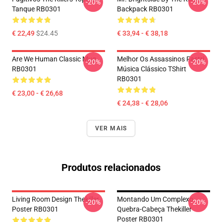
-20%
-20%
Tanque RB0301
Backpack RB0301
€ 22,49
$24.45
€ 33,94 - € 38,18
Are We Human Classic Mug
Melhor Os Assassinos Fastri
-20%
-20%
RB0301
Música Clássico TShirt
RB0301
€ 23,00 - € 26,68
€ 24,38 - € 28,06
VER MAIS
Produtos relacionados
Living Room Design Thekiller
Montando Um Complexo
-20%
-20%
Poster RB0301
Quebra-Cabeça Thekiller
Poster RB0301