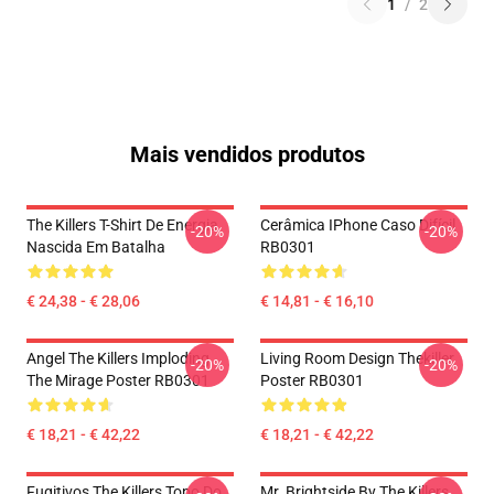
1
/
2
Mais vendidos produtos
The Killers T-Shirt De Energia
Cerâmica IPhone Caso Difícil
-20%
-20%
Nascida Em Batalha
RB0301
€ 24,38 - € 28,06
€ 14,81 - € 16,10
Angel The Killers Imploding
Living Room Design Thekiller
-20%
-20%
The Mirage Poster RB0301
Poster RB0301
€ 18,21 - € 42,22
€ 18,21 - € 42,22
Fugitivos The Killers Topo Do
Mr. Brightside By The Killers