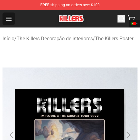
FREE
shipping on orders over $100
The Killers Shop - Official The Killers Merchandise Store
Open menu
Início
/
The Killers Decoração de interiores
/
The Killers Poster