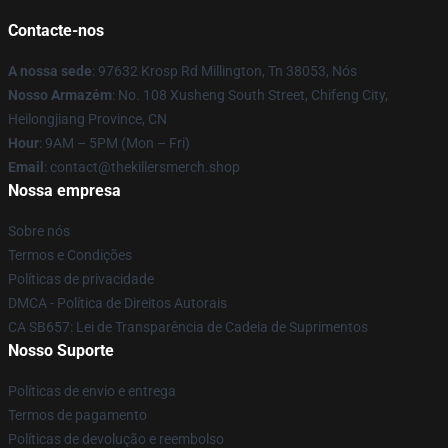
Contacte-nos
A nossa sede
: 97632 Krosp Rd Millington, Tn 38053, Nós
Nosso Armazém
: No. 108 Xusheng South Street, Chifeng City,
Heilongjiang Province, CN
Hour
: 9AM – 5PM (Mon – Fri)
Email
: contact@thekillersmerch.shop
Nossa empresa
Sobre nós
Termos e Condições
Políticas de privacidade
DMCA - Política de Direitos Autorais
CA SB657: Lei de Transparência de Cadeia de Suprimentos
Nosso Suporte
Políticas de envio e entrega
Termos de pagamento
Políticas de devolução e reembolso