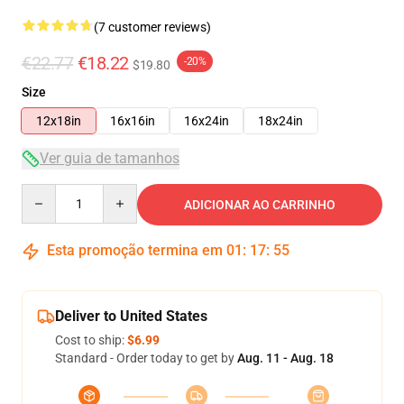
(7 customer reviews)
€22.77
€18.22
-20%
$19.80
Size
12x18in
16x16in
16x24in
18x24in
Ver guia de tamanhos
Quantity
ADICIONAR AO CARRINHO
Esta promoção termina em
01
:
17
:
54
Deliver to United States
Cost to ship:
$6.99
Standard - Order today to get by
Aug. 11 - Aug. 18