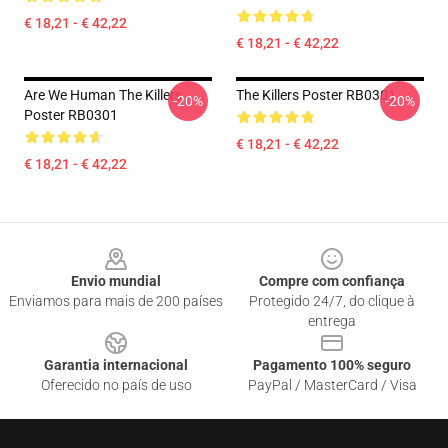
€ 18,21 - € 42,22
€ 18,21 - € 42,22
Are We Human The Killers
The Killers Poster RB0301
-20%
-20%
Poster RB0301
€ 18,21 - € 42,22
€ 18,21 - € 42,22
Footer
Envio mundial
Compre com confiança
Enviamos para mais de 200 países
Protegido 24/7, do clique à
entrega
Garantia internacional
Pagamento 100% seguro
Oferecido no país de uso
PayPal / MasterCard / Visa