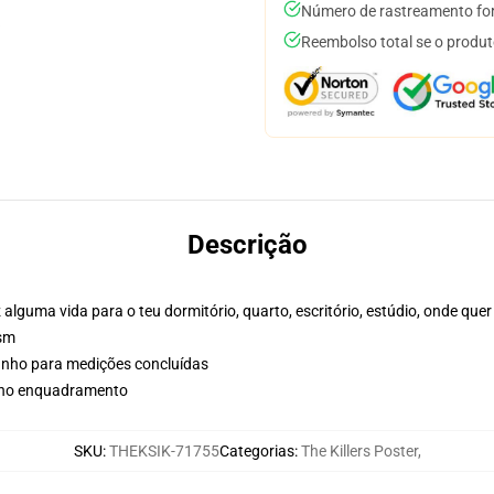
Número de rastreamento for
Reembolso total se o produt
Descrição
alguma vida para o teu dormitório, quarto, escritório, estúdio, onde quer
gsm
manho para medições concluídas
r no enquadramento
SKU
:
THEKSIK-71755
Categorias
:
The Killers Poster
,