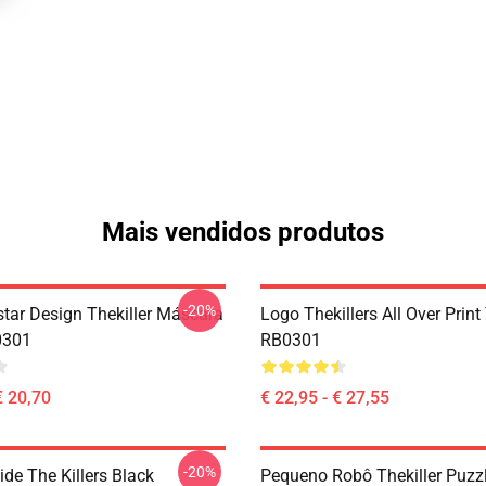
Mais vendidos produtos
-20%
star Design Thekiller Máscara
Logo Thekillers All Over Print
0301
RB0301
€ 20,70
€ 22,95 - € 27,55
-20%
side The Killers Black
Pequeno Robô Thekiller Puz