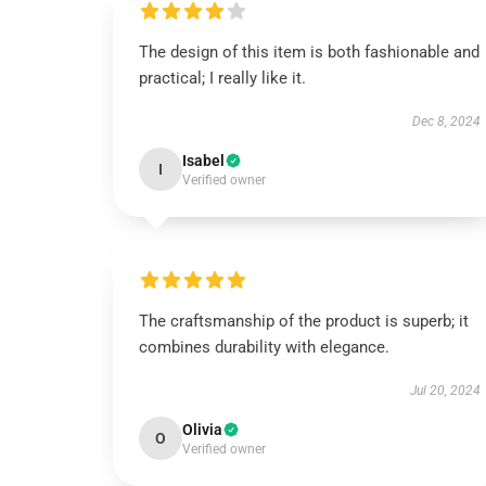
The design of this item is both fashionable and
practical; I really like it.
Dec 8, 2024
Isabel
I
Verified owner
The craftsmanship of the product is superb; it
combines durability with elegance.
Jul 20, 2024
Olivia
O
Verified owner