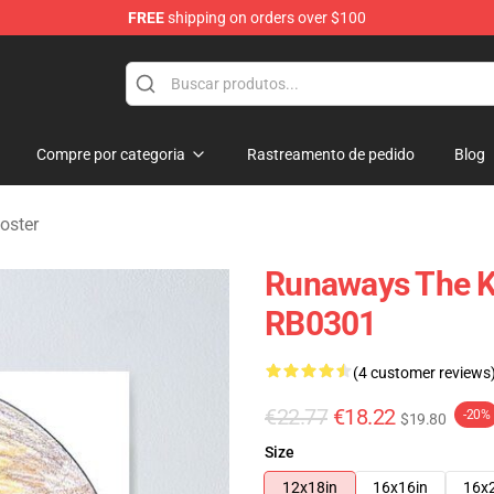
FREE
shipping on orders over $100
e
Compre por categoria
Rastreamento de pedido
Blog
Poster
Runaways The Ki
RB0301
(4 customer reviews
€22.77
€18.22
-20%
$19.80
Size
12x18in
16x16in
16x