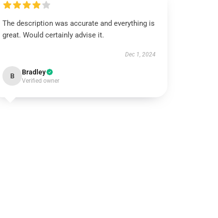
The description was accurate and everything is
great. Would certainly advise it.
Dec 1, 2024
Bradley
B
Verified owner