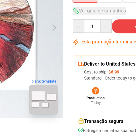
Ver guia de tamanhos
Quantity
Esta promoção termina
Deliver to United States
Cost to ship:
$6.99
Standard - Order today to g
blank template
Production
Today
Transação segura
Entrega mundial na sua por