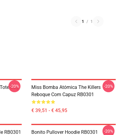
1
/
1
-20%
-20%
 Tote Bag
Miss Bomba Atómica The Killers
Reboque Com Capuz RB0301
€ 39,51 - € 45,95
-20%
zle RB0301
Bonito Pullover Hoodie RB0301