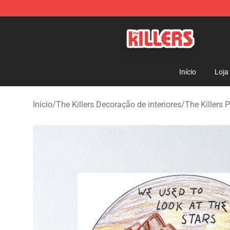
The Killers Shop - Official The Killers Merchandise Stor
Início
Loja
Início
/
The Killers Decoração de interiores
/
The Killers 