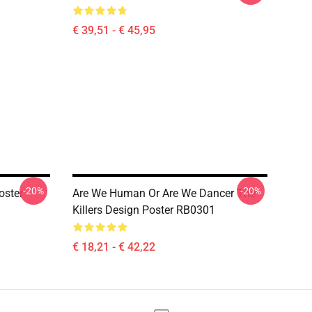
€ 39,51 - € 45,95
-20%
-20%
oster
Are We Human Or Are We Dancer The
Killers Design Poster RB0301
€ 18,21 - € 42,22