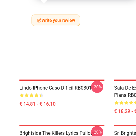
Write your review
-20%
Lindo IPhone Caso Difícil RB0301
Sala De E
Plana RB
€ 14,81 - € 16,10
€ 18,29 - 
-20%
Brightside The Killers Lyrics Pullover
Sr. Bright