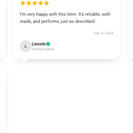
I’m very happy with this item. It’s reliable, well-
made, and performs just as described.
Dec 4, 2024
Lincoln
L
Verified owner