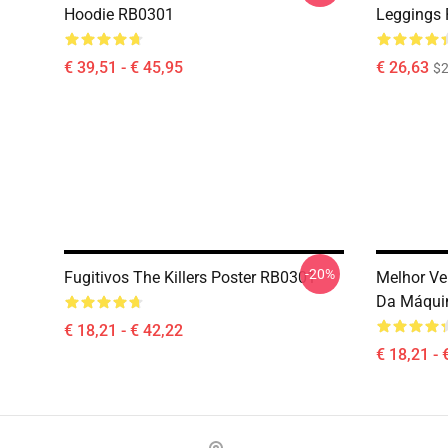
Hoodie RB0301
Leggings
€ 39,51 - € 45,95
€ 26,63
$2
-20%
Fugitivos The Killers Poster RB0301
Melhor Ve
Da Máquin
€ 18,21 - € 42,22
€ 18,21 - 
Footer