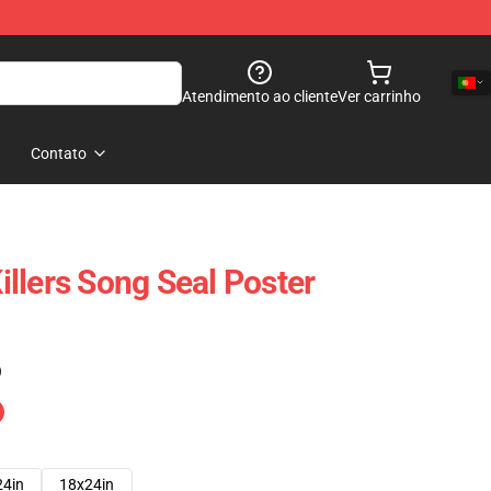
Atendimento ao cliente
Ver carrinho
Contato
llers Song Seal Poster
)
24in
18x24in