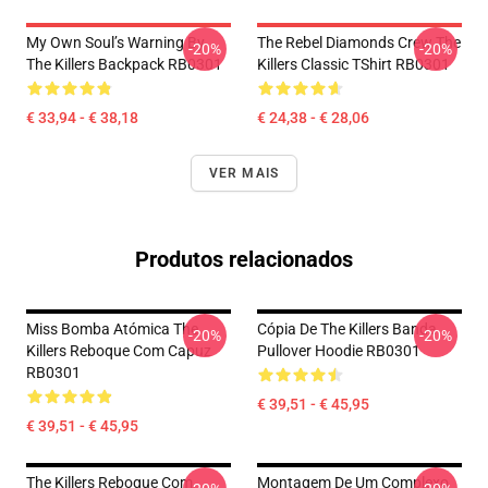
My Own Soul’s Warning By
The Rebel Diamonds Crew The
-20%
-20%
The Killers Backpack RB0301
Killers Classic TShirt RB0301
€ 33,94 - € 38,18
€ 24,38 - € 28,06
VER MAIS
Produtos relacionados
Miss Bomba Atómica The
Cópia De The Killers Banda
-20%
-20%
Killers Reboque Com Capuz
Pullover Hoodie RB0301
RB0301
€ 39,51 - € 45,95
€ 39,51 - € 45,95
The Killers Reboque Com
Montagem De Um Complexo