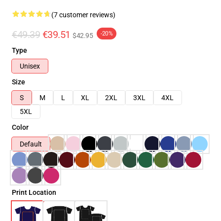
(7 customer reviews)
€49.39
€39.51
-20%
$42.95
Type
Unisex
Size
S
M
L
XL
2XL
3XL
4XL
5XL
Color
Default
Print Location