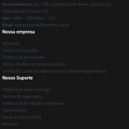
Nosso Armazém
: No. 108 Xusheng South Street, Chifeng City,
Heilongjiang Province, CN
Hour
: 9AM – 5PM (Mon – Fri)
Email
: contact@thekillersmerch.shop
Nossa empresa
Sobre nós
Termos e Condições
Políticas de privacidade
DMCA - Política de Direitos Autorais
CA SB657: Lei de Transparência de Cadeia de Suprimentos
Nosso Suporte
Políticas de envio e entrega
Termos de pagamento
Políticas de devolução e reembolso
Contacte-nos
Ajuda ao cliente (FAQ)
Whosale