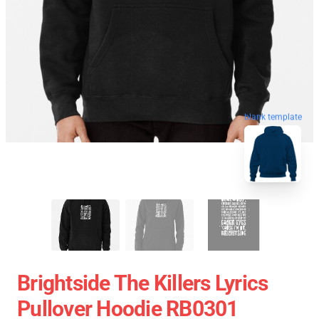
blank template
Brightside The Killers Lyrics
Pullover Hoodie RB0301