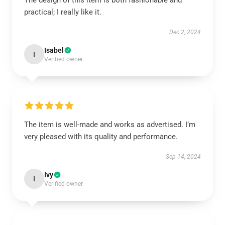
The design of this item is both fashionable and
practical; I really like it.
Dec 2, 2024
Isabel
I
Verified owner
The item is well-made and works as advertised. I’m
very pleased with its quality and performance.
Sep 14, 2024
Ivy
I
Verified owner