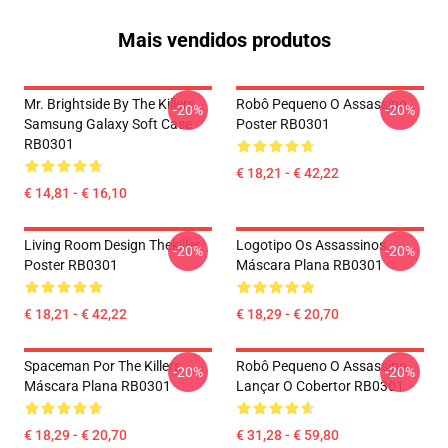
Mais vendidos produtos
Mr. Brightside By The Killers
Robô Pequeno O Assassino
-20%
-20%
Samsung Galaxy Soft Case
Poster RB0301
RB0301
€ 18,21 - € 42,22
€ 14,81 - € 16,10
Living Room Design Thekiller
Logotipo Os Assassinos
-20%
-20%
Poster RB0301
Máscara Plana RB0301
€ 18,21 - € 42,22
€ 18,29 - € 20,70
Spaceman Por The Killers
Robô Pequeno O Assassino
-20%
-20%
Máscara Plana RB0301
Lançar O Cobertor RB0301
€ 18,29 - € 20,70
€ 31,28 - € 59,80