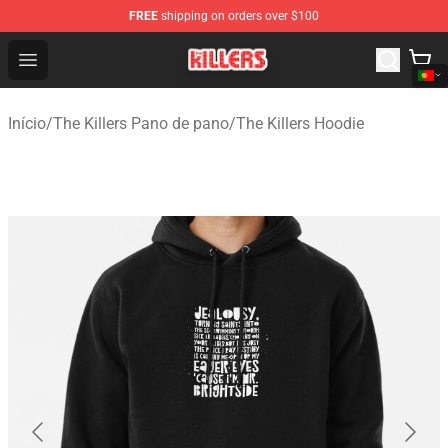
FREE
shipping on orders over $100
The Killers Shop - Official The Killers Merchandise Store
Open menu
Início
/
The Killers Pano de pano
/
The Killers Hoodie