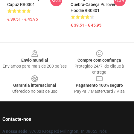
-20%
-20%
Capuz RB0301
Quebra-Cabeça Pullover
Hoodie RB0301
€ 39,51 - € 45,95
€ 39,51 - € 45,95
Footer
Envio mundial
Compre com confiança
Enviamos para mais de 200 países
Protegido 24/7, do clique à
entrega
Garantia internacional
Pagamento 100% seguro
Oferecido no país de uso
PayPal / MasterCard / Visa
Contacte-nos
A nossa sede
: 97632 Krosp Rd Millington, Tn 38053, Nós