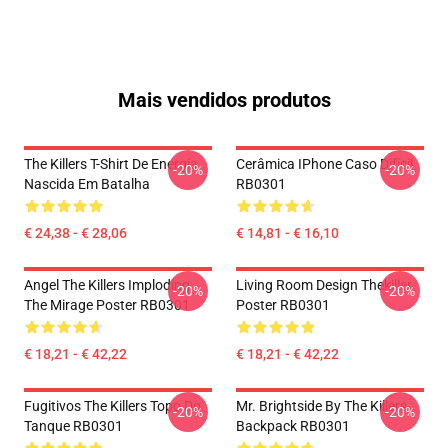
Mais vendidos produtos
The Killers T-Shirt De Energia
Cerâmica IPhone Caso Difícil
-20%
-20%
Nascida Em Batalha
RB0301
€ 24,38 - € 28,06
€ 14,81 - € 16,10
Angel The Killers Imploding
Living Room Design Thekiller
-20%
-20%
The Mirage Poster RB0301
Poster RB0301
€ 18,21 - € 42,22
€ 18,21 - € 42,22
Fugitivos The Killers Topo Do
Mr. Brightside By The Killers
-20%
-20%
Tanque RB0301
Backpack RB0301