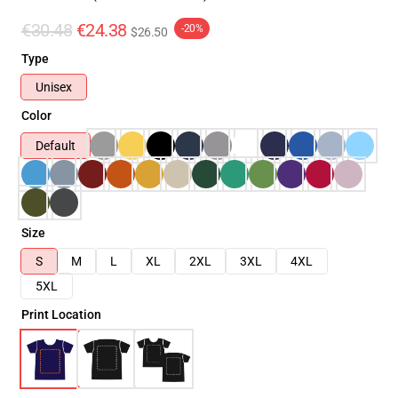
€30.48
€24.38
-20%
$26.50
Type
Unisex
Color
Default
Size
S
M
L
XL
2XL
3XL
4XL
5XL
Print Location