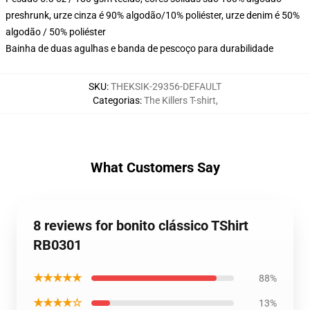
preshrunk, urze cinza é 90% algodão/10% poliéster, urze denim é 50%
algodão / 50% poliéster
Bainha de duas agulhas e banda de pescoço para durabilidade
SKU
:
THEKSIK-29356-DEFAULT
Categorias
:
The Killers T-shirt
,
What Customers Say
8 reviews for bonito clássico TShirt
RB0301
★★★★★
88%
★★★★☆
13%