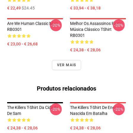
€ 22,49
$24.45
€ 33,94 - € 38,18
Are We Human Classic Mug
Melhor Os Assassinos Fastri
-20%
-20%
RB0301
Música Clássico TShirt
RB0301
€ 23,00 - € 26,68
€ 24,38 - € 28,06
VER MAIS
Produtos relacionados
The Killers T-Shirt Da Cidade
The Killers T-Shirt De Energia
-20%
-20%
De Sam
Nascida Em Batalha
€ 24,38 - € 28,06
€ 24,38 - € 28,06