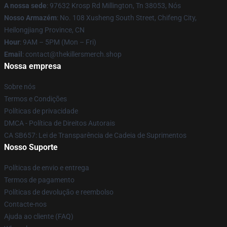
A nossa sede
: 97632 Krosp Rd Millington, Tn 38053, Nós
Nosso Armazém
: No. 108 Xusheng South Street, Chifeng City,
Heilongjiang Province, CN
Hour
: 9AM – 5PM (Mon – Fri)
Email
: contact@thekillersmerch.shop
Nossa empresa
Sobre nós
Termos e Condições
Políticas de privacidade
DMCA - Política de Direitos Autorais
CA SB657: Lei de Transparência de Cadeia de Suprimentos
Nosso Suporte
Políticas de envio e entrega
Termos de pagamento
Políticas de devolução e reembolso
Contacte-nos
Ajuda ao cliente (FAQ)