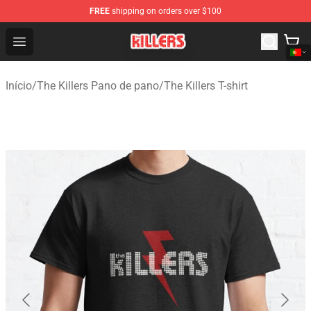
FREE
shipping on orders over $100
The Killers Shop - Official The Killers Merchandise Store
Open menu
Início
/
The Killers Pano de pano
/
The Killers T-shirt