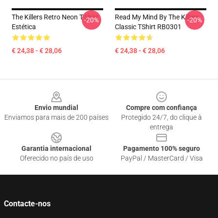
The Killers Retro Neon T-Shirt
Read My Mind By The Killers
-20%
-20%
Estética
Classic TShirt RB0301
€ 24,38 - € 28,06
€ 24,38 - € 28,06
Footer
Envio mundial
Compre com confiança
Enviamos para mais de 200 países
Protegido 24/7, do clique à
entrega
Garantia internacional
Pagamento 100% seguro
Oferecido no país de uso
PayPal / MasterCard / Visa
Contacte-nos