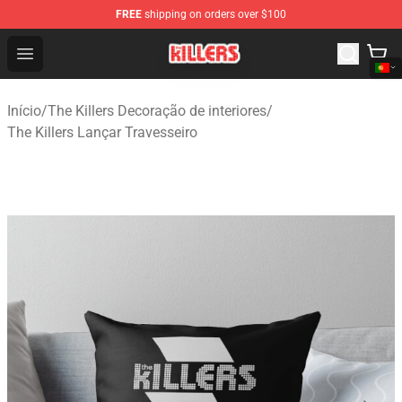
FREE
shipping on orders over $100
The Killers Shop - Official The Killers Merchandise Store
Open menu
Início
/
The Killers Decoração de interiores
/
The Killers Lançar Travesseiro