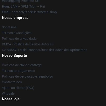
Heilongjiang Province, CN
Hour
: 9AM – 5PM (Mon – Fri)
Email
: contact@thekillersmerch.shop
Nossa empresa
Sobre nós
Termos e Condições
Políticas de privacidade
DMCA - Política de Direitos Autorais
CA SB657: Lei de Transparência de Cadeia de Suprimentos
Nosso Suporte
Políticas de envio e entrega
Termos de pagamento
Políticas de devolução e reembolso
Contacte-nos
Ajuda ao cliente (FAQ)
Whosale
Nossa loja