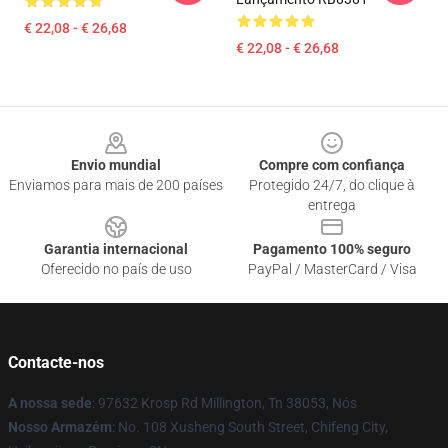
€ 22,08 - € 26,68
€ 22,08 - € 26,68
Footer
Envio mundial
Compre com confiança
Enviamos para mais de 200 países
Protegido 24/7, do clique à
entrega
Garantia internacional
Pagamento 100% seguro
Oferecido no país de uso
PayPal / MasterCard / Visa
Contacte-nos
A nossa sede
: 97632 Krosp Rd Millington, Tn 38053, Nós
Nosso Armazém
: No. 108 Xusheng South Street, Chifeng City,