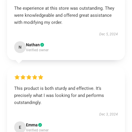
The experience at this store was outstanding. They
were knowledgeable and offered great assistance
with modifying my order.
Dec 5, 2024
Nathan
N
Verified owner
This product is both sturdy and effective. It’s
precisely what I was looking for and performs
outstandingly.
Dec 3, 2024
Emma
E
Verified owner