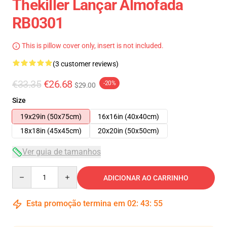
Thekiller Lançar Almofada
RB0301
This is pillow cover only, insert is not included.
(3 customer reviews)
€33.35
€26.68
-20%
$29.00
Size
19x29in (50x75cm)
16x16in (40x40cm)
18x18in (45x45cm)
20x20in (50x50cm)
Ver guia de tamanhos
Quantity
ADICIONAR AO CARRINHO
Esta promoção termina em
02
:
43
:
54