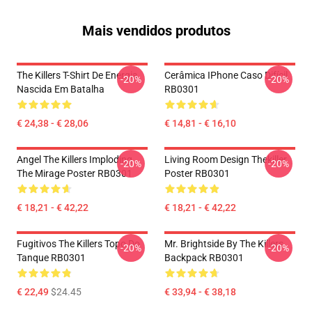
Mais vendidos produtos
The Killers T-Shirt De Energia
Cerâmica IPhone Caso Difícil
-20%
-20%
Nascida Em Batalha
RB0301
€ 24,38 - € 28,06
€ 14,81 - € 16,10
Angel The Killers Imploding
Living Room Design Thekiller
-20%
-20%
The Mirage Poster RB0301
Poster RB0301
€ 18,21 - € 42,22
€ 18,21 - € 42,22
Fugitivos The Killers Topo Do
Mr. Brightside By The Killers
-20%
-20%
Tanque RB0301
Backpack RB0301
€ 22,49
$24.45
€ 33,94 - € 38,18