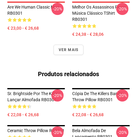
Are We Human Classic Mug
Melhor Os Assassinos Fastri
-20%
-20%
RB0301
Música Clássico TShirt
RB0301
€ 23,00 - € 26,68
€ 24,38 - € 28,06
VER MAIS
Produtos relacionados
Sr. Brightside Por The Killers
Cópia De The Killers Banda
-20%
-20%
Lançar Almofada RB0301
Throw Pillow RB0301
€ 22,08 - € 26,68
€ 22,08 - € 26,68
Ceramic Throw Pillow RB0301
Bela Almofada De
-20%
-20%
Lançamento RB0301