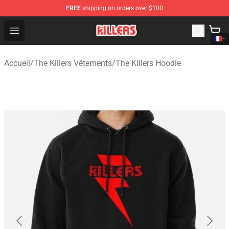
FREE
shipping on orders over $100
The Killers Shop - Official The Killers Merchandise Store
Open menu
Accueil
/
The Killers Vêtements
/
The Killers Hoodie