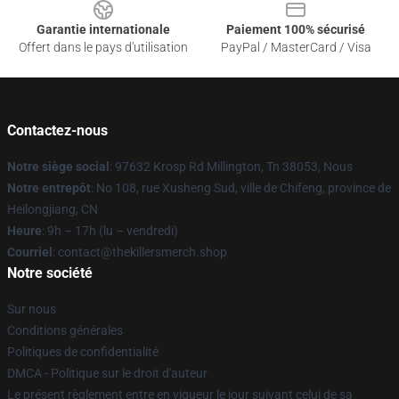
Garantie internationale
Paiement 100% sécurisé
Offert dans le pays d'utilisation
PayPal / MasterCard / Visa
Contactez-nous
Notre siège social
: 97632 Krosp Rd Millington, Tn 38053, Nous
Notre entrepôt
: No 108, rue Xusheng Sud, ville de Chifeng, province de
Heilongjiang, CN
Heure
: 9h – 17h (lu – vendredi)
Courriel
: contact@thekillersmerch.shop
Notre société
Sur nous
Conditions générales
Politiques de confidentialité
DMCA - Politique sur le droit d'auteur
Le présent règlement entre en vigueur le jour suivant celui de sa