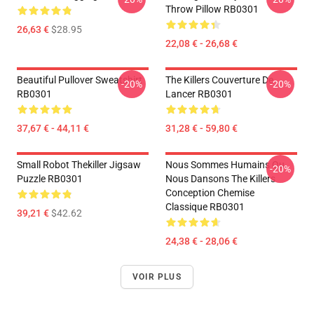
Throw Pillow RB0301
26,63 €
$28.95
22,08 € - 26,68 €
Beautiful Pullover Sweatshirt
The Killers Couverture De
-20%
-20%
RB0301
Lancer RB0301
37,67 € - 44,11 €
31,28 € - 59,80 €
Small Robot Thekiller Jigsaw
Nous Sommes Humains Ou
-20%
Puzzle RB0301
Nous Dansons The Killers
Conception Chemise
Classique RB0301
39,21 €
$42.62
24,38 € - 28,06 €
VOIR PLUS