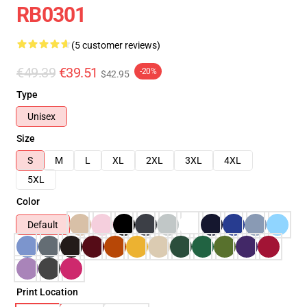
RB0301
(5 customer reviews)
€49.39
€39.51
-20%
$42.95
Type
Unisex
Size
S
M
L
XL
2XL
3XL
4XL
5XL
Color
Default
Print Location