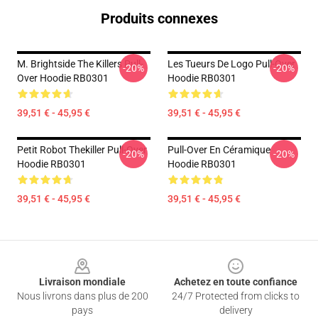
Produits connexes
M. Brightside The Killers Pull-
Les Tueurs De Logo Pull-Over
-20%
-20%
Over Hoodie RB0301
Hoodie RB0301
39,51 € - 45,95 €
39,51 € - 45,95 €
Petit Robot Thekiller Pull-Over
Pull-Over En Céramique
-20%
-20%
Hoodie RB0301
Hoodie RB0301
39,51 € - 45,95 €
39,51 € - 45,95 €
Footer
Livraison mondiale
Achetez en toute confiance
Nous livrons dans plus de 200
24/7 Protected from clicks to
pays
delivery