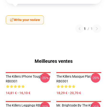
Write your review
1
/
1
Meilleures ventes
The Killers IPhone Tough Case
The Killers Masque Plat
-20%
-20%
RB0301
RB0301
14,81 € - 16,10 €
18,29 € - 20,70 €
The Killers Leggings RB0301
Mr. Brightside By The Killers
-20%
-20%