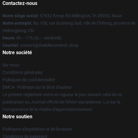
Contactez-nous
Notre siège social
: 97632 Krosp Rd Millington, Tn 38053, Nous
Notre entrepôt
: No 108, rue Xusheng Sud, ville de Chifeng, province de
Heilongjiang, CN
Heure
: 9h – 17h (lu – vendredi)
Courriel
: contact@thekillersmerch.shop
Notre société
Sur nous
Conditions générales
Politiques de confidentialité
DMCA - Politique sur le droit d'auteur
Le présent règlement entre en vigueur le jour suivant celui de sa
publication au Journal officiel de l'Union européenne. Loi sur la
transparence de la chaîne d'approvisionnement
Notre soutien
Politiques d'expédition et de livraison
Conditions de paiement