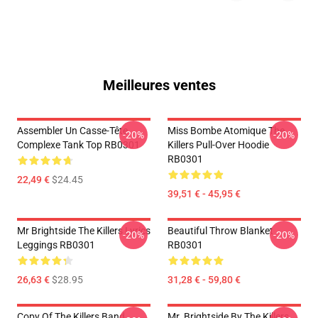
Meilleures ventes
Assembler Un Casse-Tête
Miss Bombe Atomique The
-20%
-20%
Complexe Tank Top RB0301
Killers Pull-Over Hoodie
RB0301
22,49 €
$24.45
39,51 € - 45,95 €
Mr Brightside The Killers Lyrics
Beautiful Throw Blanket
-20%
-20%
Leggings RB0301
RB0301
26,63 €
$28.95
31,28 € - 59,80 €
Copy Of The Killers Band
Mr. Brightside By The Killers