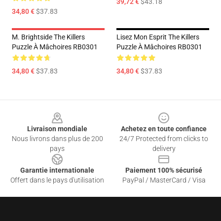
39,72 €
$43.18
34,80 €
$37.83
M. Brightside The Killers
Lisez Mon Esprit The Killers
Puzzle À Mâchoires RB0301
Puzzle À Mâchoires RB0301
34,80 €
$37.83
34,80 €
$37.83
Footer
Livraison mondiale
Achetez en toute confiance
Nous livrons dans plus de 200
24/7 Protected from clicks to
pays
delivery
Garantie internationale
Paiement 100% sécurisé
Offert dans le pays d'utilisation
PayPal / MasterCard / Visa