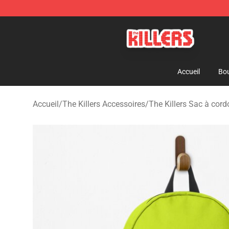
The Killers Shop - Official The Killers Merchandise Stor
Accueil
Bou
Accueil
/
The Killers Accessoires
/
The Killers Sac à cord