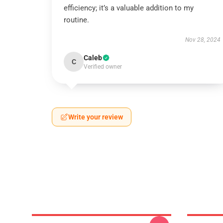
efficiency; it’s a valuable addition to my
routine.
Nov 28, 2024
Caleb
C
Verified owner
Write your review