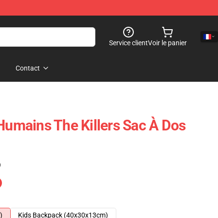
Service client
Voir le panier
Contact
mains The Killers Sac À Dos
)
)
Kids Backpack (40x30x13cm)