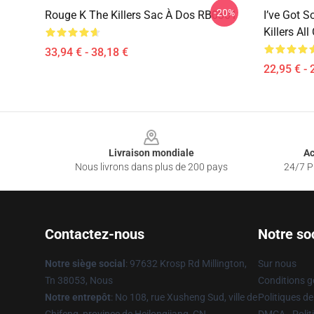
-20%
Rouge K The Killers Sac À Dos RB0301
I’ve Got S
Killers Al
33,94 € - 38,18 €
22,95 € - 
Footer
Livraison mondiale
Ac
Nous livrons dans plus de 200 pays
24/7 Pr
Contactez-nous
Notre so
Notre siège social
: 97632 Krosp Rd Millington,
Sur nous
Tn 38053, Nous
Conditions g
Notre entrepôt
: No 108, rue Xusheng Sud, ville de
Politiques de