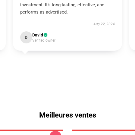
investment. It’s long-lasting, effective, and
performs as advertised.
Aug 22, 2024
David
D
Verified owner
Meilleures ventes