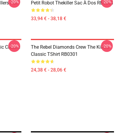
-20%
-20%
ers Pull-
Petit Robot Thekiller Sac À Dos RB0301
33,94 € - 38,18 €
-20%
-20%
ic Classic
The Rebel Diamonds Crew The Killers
Classic TShirt RB0301
24,38 € - 28,06 €