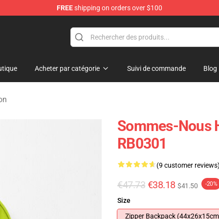
FREE
shipping on orders over $100
e
tique
Acheter par catégorie
Suivi de commande
Blog
on
Sommes-Nous Hu
RB0301
(9 customer reviews
€47.73
€38.18
-20%
$41.50
Size
Zipper Backpack (44x26x15cm