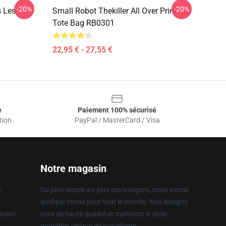
-20%
-20%
s Les
Small Robot Thekiller All Over Print
Tote Bag RB0301
22,95 € - 27,55 €
e
Paiement 100% sécurisé
tion
PayPal / MasterCard / Visa
Notre magasin
n
Du plus simple au plus extravagant, nous avons
quelque chose pour tout le monde. Nos designs
ement
sont de haute qualité et montrent le style