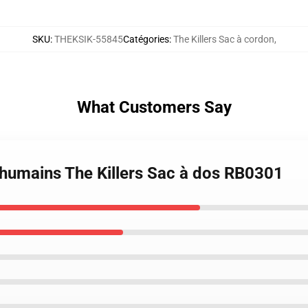
SKU
:
THEKSIK-55845
Catégories
:
The Killers Sac à cordon
,
What Customers Say
humains The Killers Sac à dos RB0301