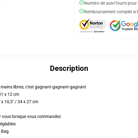
Numéro de suivi fourni pour t
Remboursement complet si le
Description
s mains libres, c'est gagnant-gagnant-gagnant
 31 x 12 cm
 x 10,5" / 34 x 27 cm
our vous lorsque vous commandez
réglables
g Bag