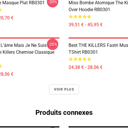
-20%
e Masque Plat RB0301
Miss Bombe Atomique The Kill
Over Hoodie RB0301
20,70 €
39,51 € - 45,95 €
-20%
e L'âme Mais Je Ne Suis Pas
Best THE KILLERS Fastri Mus
e Killers Chemise Classique
TShirt RB0301
24,38 € - 28,06 €
28,06 €
VOIR PLUS
Produits connexes