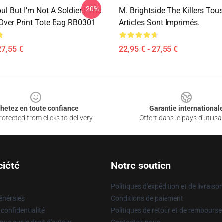
-20%
oul But I’m Not A Soldier | The
M. Brightside The Killers Tou
l Over Print Tote Bag RB0301
Articles Sont Imprimés.
27,55 €
22,95 € - 27,55 €
hetez en toute confiance
Garantie international
otected from clicks to delivery
Offert dans le pays d'utilisa
ciété
Notre soutien
Politiques d'expédition et de livraiso
énérales
Conditions de paiement
 confidentialité
Politiques de retour et de rembours