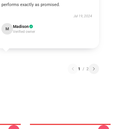
performs exactly as promised.
Jul 19, 2024
Madison
M
Verified owner
1
/
2