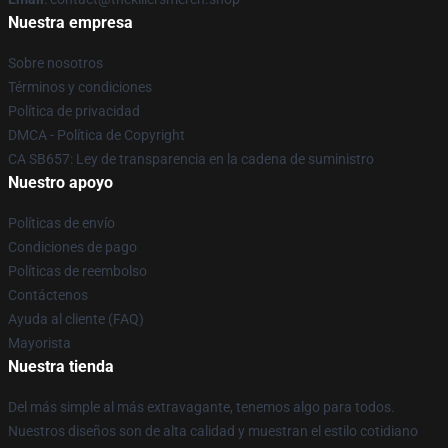
Nuestra empresa
Sobre nosotros
Términos y condiciones
Política de privacidad
DMCA - Política de Copyright
CA SB657: Ley de transparencia en la cadena de suministro
Nuestro apoyo
Políticas de envío
Condiciones de pago
Políticas de reembolso
Contáctenos
Ayuda al cliente (FAQ)
Mayorista
Nuestra tienda
Del más simple al más extravagante, tenemos algo para todos.
Nuestros diseños son de alta calidad y muestran el estilo cotidiano