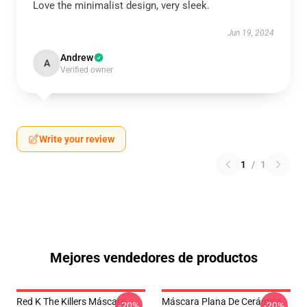
Love the minimalist design, very sleek.
Jun 19, 2024
Andrew
A
Verified owner
Write your review
1
/
1
Mejores vendedores de productos
Red K The Killers Máscara
Máscara Plana De Cerámica
-20%
-20%