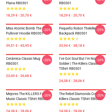
Plana RB0301
RB0301
18,29 € - 20,70 €
18,29 € - 20,70 €
Miss Atomic Bomb The Killers
Pequeño Robot Thekiller
-20%
-20%
Pullover Hoodie RB0301
Backpack RB0301
39,51 € - 45,95 €
33,94 € - 38,18 €
Cerámica Classic Mug
I’ve Got Soul But I’m Not A
-20%
-20%
RB0301
Soldier | The Killers Classic
TShirt RB0301
23,00 € - 26,68 €
24,38 € - 28,06 €
Mejores The KILLERS Fastri
The Rebel Diamonds Crew The
-20%
-20%
Music Classic TShirt RB0301
Killers Classic TShirt RB0301
24,38 € - 28,06 €
24,38 € - 28,06 €