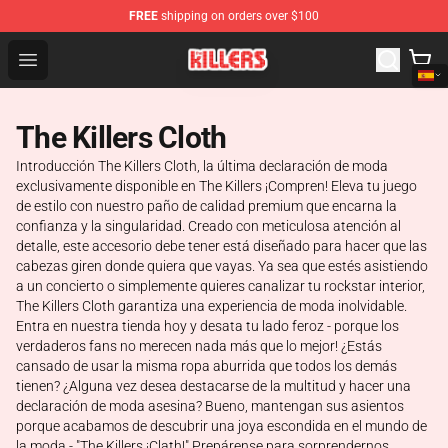
FREE
shipping on orders over $100
The Killers Shop - Official The Killers Merchandise Store
Open menu
The Killers Cloth
Introducción The Killers Cloth, la última declaración de moda
exclusivamente disponible en The Killers ¡Compren! Eleva tu juego
de estilo con nuestro paño de calidad premium que encarna la
confianza y la singularidad. Creado con meticulosa atención al
detalle, este accesorio debe tener está diseñado para hacer que las
cabezas giren donde quiera que vayas. Ya sea que estés asistiendo
a un concierto o simplemente quieres canalizar tu rockstar interior,
The Killers Cloth garantiza una experiencia de moda inolvidable.
Entra en nuestra tienda hoy y desata tu lado feroz - porque los
verdaderos fans no merecen nada más que lo mejor! ¿Estás
cansado de usar la misma ropa aburrida que todos los demás
tienen? ¿Alguna vez desea destacarse de la multitud y hacer una
declaración de moda asesina? Bueno, mantengan sus asientos
porque acabamos de descubrir una joya escondida en el mundo de
la moda - "The Killers ¡Clath!" Prepárense para sorprendernos