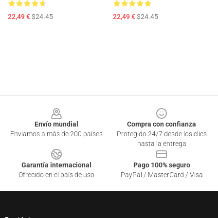
22,49 €
$24.45
22,49 €
$24.45
Footer
Envío mundial
Compra con confianza
Enviamos a más de 200 países
Protegido 24/7 desde los clics
hasta la entrega
Garantía internacional
Pago 100% seguro
Ofrecido en el país de uso
PayPal / MasterCard / Visa