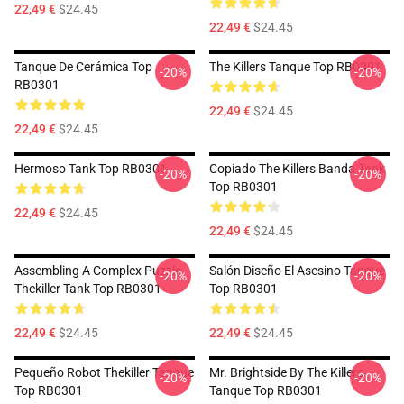
22,49 €
$24.45
22,49 €
$24.45
Tanque De Cerámica Top
The Killers Tanque Top RB0301
-20%
-20%
RB0301
22,49 €
$24.45
22,49 €
$24.45
Hermoso Tank Top RB0301
Copiado The Killers Banda Tank
-20%
-20%
Top RB0301
22,49 €
$24.45
22,49 €
$24.45
Assembling A Complex Puzzle
Salón Diseño El Asesino Tanque
-20%
-20%
Thekiller Tank Top RB0301
Top RB0301
22,49 €
$24.45
22,49 €
$24.45
Pequeño Robot Thekiller Tanque
Mr. Brightside By The Killers
-20%
-20%
Top RB0301
Tanque Top RB0301