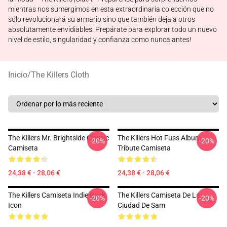
mientras nos sumergimos en esta extraordinaria colección que no
sólo revolucionará su armario sino que también deja a otros
absolutamente envidiables. Prepárate para explorar todo un nuevo
nivel de estilo, singularidad y confianza como nunca antes!
Inicio
/
The Killers Cloth
The Killers Mr. Brightside Classic
The Killers Hot Fuss Album
-20%
-20%
Camiseta
Tribute Camiseta
24,38 € - 28,06 €
24,38 € - 28,06 €
The Killers Camiseta Indie Rock
The Killers Camiseta De La
-20%
-20%
Icon
Ciudad De Sam