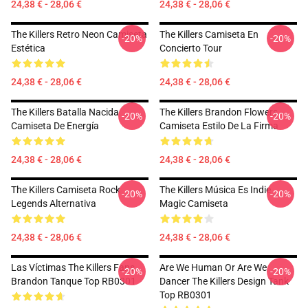
24,38 € - 28,06 €
24,38 € - 28,06 €
The Killers Retro Neon Camiseta
The Killers Camiseta En
-20%
-20%
Estética
Concierto Tour
24,38 € - 28,06 €
24,38 € - 28,06 €
The Killers Batalla Nacida
The Killers Brandon Flowers
-20%
-20%
Camiseta De Energía
Camiseta Estilo De La Firma
24,38 € - 28,06 €
24,38 € - 28,06 €
The Killers Camiseta Rock
The Killers Música Es Indie
-20%
-20%
Legends Alternativa
Magic Camiseta
24,38 € - 28,06 €
24,38 € - 28,06 €
Las Víctimas The Killers Fans
Are We Human Or Are We
-20%
-20%
Brandon Tanque Top RB0301
Dancer The Killers Design Tank
Top RB0301