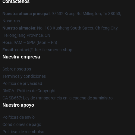
Contáctenos
Nuestra oficina principal
: 97632 Krosp Rd Millington, Tn 38053,
Nosotros
Nuestro almacén
: No. 108 Xusheng South Street, Chifeng City,
Heilongjiang Province, CN
Hora
: 9AM – 5PM (Mon – Fri)
Email
: contact@thekillersmerch.shop
Nuestra empresa
Sobre nosotros
Términos y condiciones
Política de privacidad
DMCA - Política de Copyright
CA SB657: Ley de transparencia en la cadena de suministro
Nuestro apoyo
Políticas de envío
Condiciones de pago
Políticas de reembolso