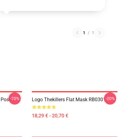
1
/
1
-20%
-20%
 Poster
Logo Thekillers Flat Mask RB0301
18,29 € - 20,70 €