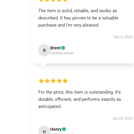
The item is solid, reliable, and works as
described. It has proven to be a valuable
purchase and I’m very pleased.
Dec 4, 2024
Brent
B
Verified owner
For the price, this item is outstanding. It’s
durable, efficient, and performs exactly as
anticipated.
Jun 28, 2024
Henry
H