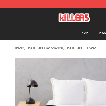
The Killers Shop - Official The Killers Merchandise Stor
Inicio
Tiend
Inicio
/
The Killers Decoración
/
The Killers Blanket