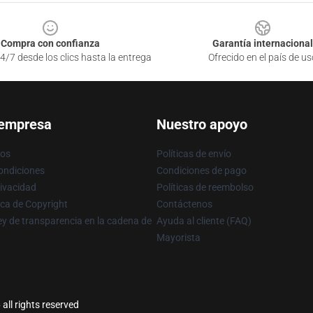
Compra con confianza
Garantía internacional
4/7 desde los clics hasta la entrega
Ofrecido en el país de us
 empresa
Nuestro apoyo
ros
Políticas de envío
ondiciones
Condiciones de pago
rivacidad
Políticas de reembolso
ica de Copyright
Contáctenos
y de transparencia en la cadena de
Ayuda al cliente (FAQ)
Mayorista
 all rights reserved