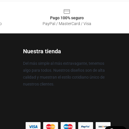
Pago 100% seguro
o
PayPal / MasterCard / Visa
Nuestra tienda
Del más simple al más extravagante, tenemos
algo para todos. Nuestros diseños son de alta
calidad y muestran el estilo cotidiano único de
nuestros clientes.