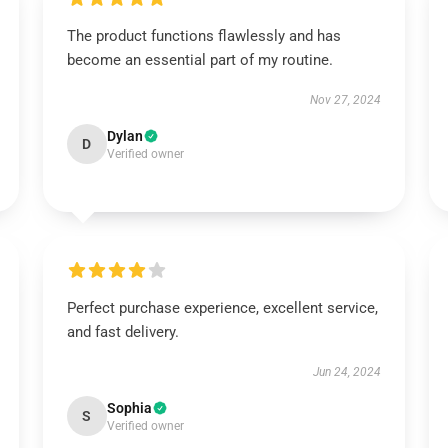
The product functions flawlessly and has
become an essential part of my routine.
Nov 27, 2024
Dylan
D
Verified owner
Perfect purchase experience, excellent service,
and fast delivery.
Jun 24, 2024
Sophia
S
Verified owner