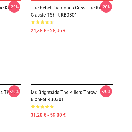
-20%
-20%
 Killers
The Rebel Diamonds Crew The Killers
Classic TShirt RB0301
24,38 € - 28,06 €
-20%
-20%
ics Throw
Mr. Brightside The Killers Throw
Blanket RB0301
31,28 € - 59,80 €