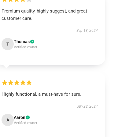
Premium quality, highly suggest, and great
customer care.
Sep 13, 2024
Thomas
T
Verified owner
Highly functional, a must-have for sure.
Jun 22, 2024
Aaron
A
Verified owner