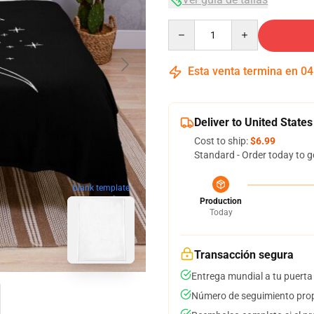
Quantity
Esta venta termina en
04
Deliver to United States
Cost to ship:
$6.99
Standard - Order today to g
blank template
Production
Today
Transacción segura
Entrega mundial a tu puerta
Número de seguimiento prop