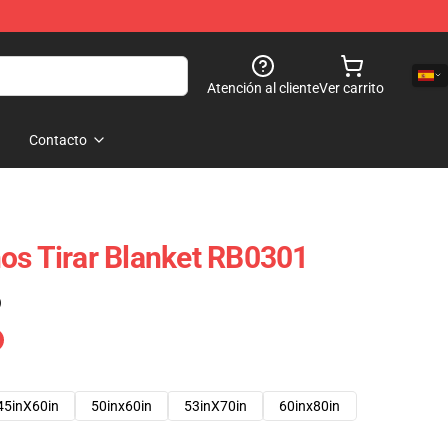
Atención al cliente
Ver carrito
Contacto
os Tirar Blanket RB0301
)
45inX60in
50inx60in
53inX70in
60inx80in