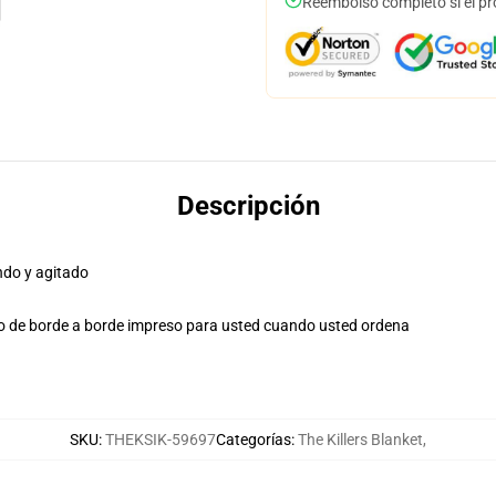
Reembolso completo si el pr
Descripción
ndo y agitado
ño de borde a borde impreso para usted cuando usted ordena
SKU
:
THEKSIK-59697
Categorías
:
The Killers Blanket
,