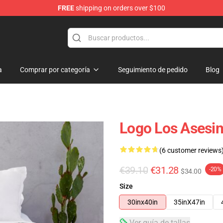
FREE
shipping on orders over $100
e
a
Comprar por categoría
Seguimiento de pedido
Blog
Logo Los Asesin
(6 customer reviews
€39.10
€31.28
-20%
$34.00
Size
30inx40in
35inX47in
Ver guía de tallas