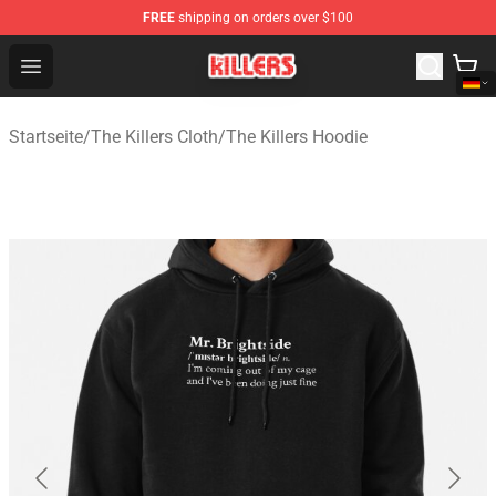
FREE
shipping on orders over $100
The Killers Shop - Official The Killers Merchandise Store
Open menu
Startseite
/
The Killers Cloth
/
The Killers Hoodie