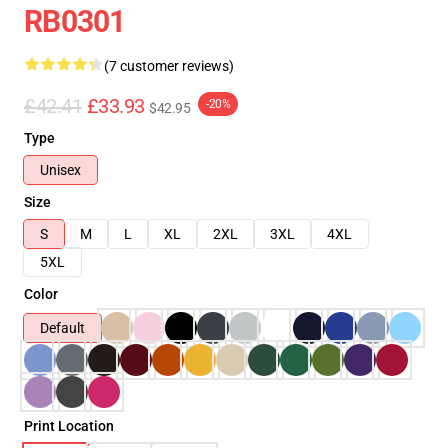
RB0301
(7 customer reviews)
£42.41
£33.93
-20%
$42.95
Type
Unisex
Size
S
M
L
XL
2XL
3XL
4XL
5XL
Color
Default
Print Location