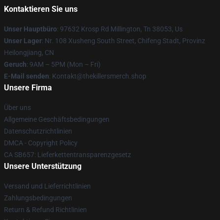
Kontaktieren Sie uns
Unser Hauptbüro
: 97632 Krosp Rd Millington, Tn 38053, Us
Unser Lager
: Nr. 108 Xusheng South Street, Chifeng Stadt, Provinz
Heilongjiang, CN
Geruch
: 9AM – 5PM (Mon – Fri)
E-Mail senden
: Kontakt@thekillersmerch.shop
Unsere Firma
Über uns
Allgemeine Geschäftsbedingungen
Datenschutzrichtlinien
DMCA - Copyright Policy
CA SB657: Lieferkettentransparenzgesetz
Unsere Unterstützung
Versand und Lieferrichtlinien
Zahlungsbedingungen
Return & Refund Richtlinien