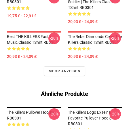
RB0301
Soldier | The Killers Classic
TShirt RB0301
19,75 £ - 22,91 £
20,93 £ - 24,09 £
Best THE KILLERS Fastri
The Rebel Diamonds Crew The
-20%
-20%
Music Classic TShirt RB0301
Killers Classic TShirt RB0301
20,93 £ - 24,09 £
20,93 £ - 24,09 £
MEHR ANZEIGEN
Ähnliche Produkte
The Killers Pullover Hoodie
The Killers Logo Exselna
-20%
-20%
RB0301
Favorite Pullover Hoodie
RB0301