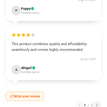
Aug 12, 2024
Poppy
P
Verified owner
This product combines quality and affordability
seamlessly and comes highly recommended.
Jul 22, 2024
Abigail
A
Verified owner
Write your review
1
/
2