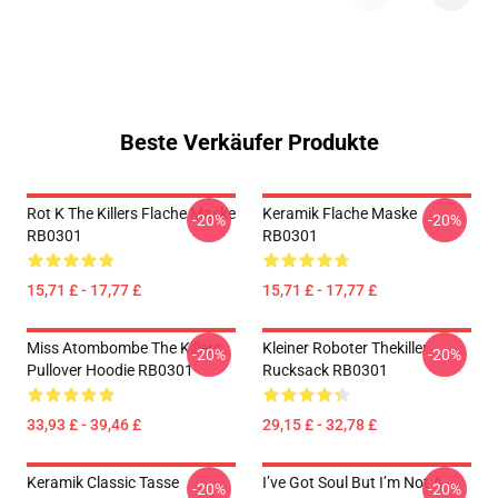
Beste Verkäufer Produkte
Rot K The Killers Flache Maske
Keramik Flache Maske
-20%
-20%
RB0301
RB0301
15,71 £ - 17,77 £
15,71 £ - 17,77 £
Miss Atombombe The Killers
Kleiner Roboter Thekiller
-20%
-20%
Pullover Hoodie RB0301
Rucksack RB0301
33,93 £ - 39,46 £
29,15 £ - 32,78 £
Keramik Classic Tasse
I’ve Got Soul But I’m Not A
-20%
-20%