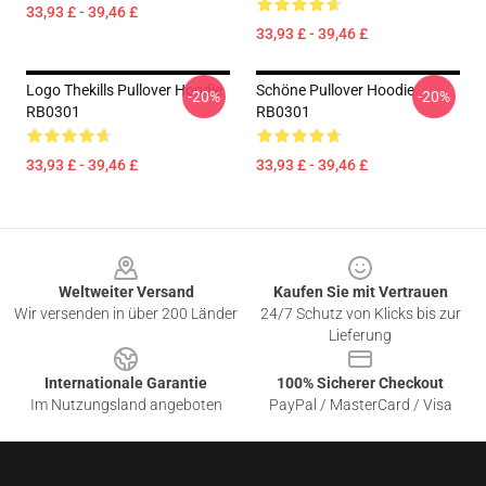
33,93 £ - 39,46 £
33,93 £ - 39,46 £
Logo Thekills Pullover Hoodie
Schöne Pullover Hoodie
-20%
-20%
RB0301
RB0301
33,93 £ - 39,46 £
33,93 £ - 39,46 £
Footer
Weltweiter Versand
Kaufen Sie mit Vertrauen
Wir versenden in über 200 Länder
24/7 Schutz von Klicks bis zur
Lieferung
Internationale Garantie
100% Sicherer Checkout
Im Nutzungsland angeboten
PayPal / MasterCard / Visa