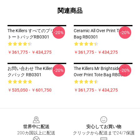
関連商品
The Killers すべてのプリント
Ceramic All Over Print Tote
-20%
-20%
トートバッグRB0301
Bag RB0301
￥361,775 - ￥434,275
￥361,775 - ￥434,275
お問い合わせ The Killers バッ
The Killers Mr Brightside All
-20%
-20%
クパック RB0301
Over Print Tote Bag RB0301
￥535,050 - ￥601,750
￥361,775 - ￥434,275
Footer
世界中に配送
安心してお買い物
200カ国以上に配送
クリックから配送まで24/7保護