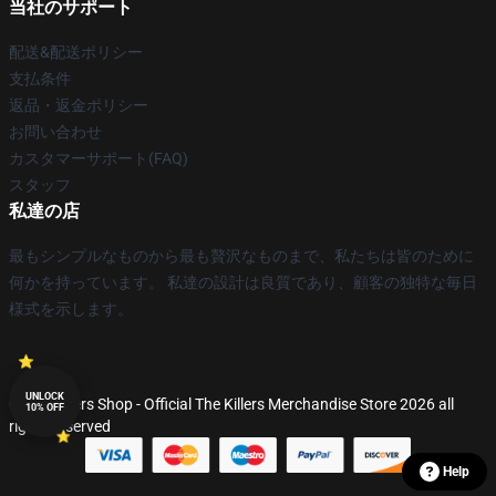
当社のサポート
配送&配送ポリシー
支払条件
返品・返金ポリシー
お問い合わせ
カスタマーサポート(FAQ)
スタッフ
私達の店
最もシンプルなものから最も贅沢なものまで、私たちは皆のために
何かを持っています。 私達の設計は良質であり、顧客の独特な毎日
様式を示します。
UNLOCK
© The Killers Shop - Official The Killers Merchandise Store 2026 all
10% OFF
rights reserved
Help