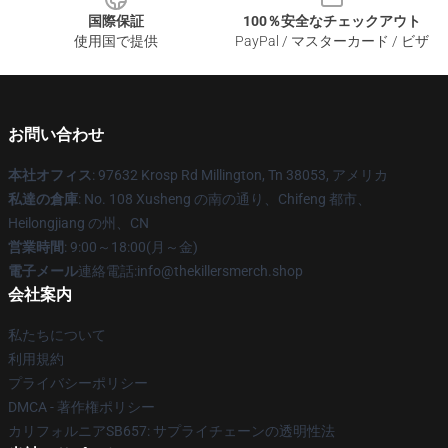
国際保証
100％安全なチェックアウト
使用国で提供
PayPal / マスターカード / ビザ
お問い合わせ
本社オフィス
: 97632 Krosp Rd Millington, Tn 38053, アメリカ
私達の倉庫
: No. 108 Xusheng の南の通り、Chifeng 都市、
Heilongjiang の州、CN
営業時間
: 9:00～18:00(月～金)
電子メール
連絡電話:info@thekillersmerch.shop
会社案内
私たちについて
利用規約
プライバシーポリシー
DMCA - 著作権ポリシー
カリフォルニアSB657: サプライチェーンの透明性法