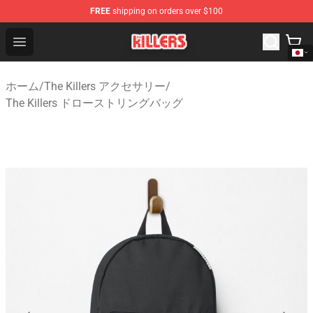
FREE
shipping on orders over $100
The Killers Shop - Official The Killers Merchandise Store
Open menu
ホーム
/
The Killers アクセサリー
/
The Killers ドローストリングバッグ