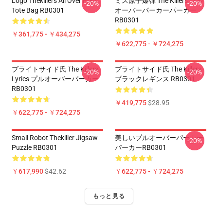
Logo Thekillers All Over Print
ミス原子爆弾 The Killers プル
-20%
-20%
Tote Bag RB0301
オーバーパーカーパーカー
RB0301
￥361,775 - ￥434,275
￥622,775 - ￥724,275
ブライトサイド氏 The Killers
ブライトサイド氏 The Killers
-20%
-20%
Lyrics プルオーバーパーカー
ブラックレギンス RB0301
RB0301
￥419,775
$28.95
￥622,775 - ￥724,275
Small Robot Thekiller Jigsaw
美しいプルオーバーパーカー
-20%
Puzzle RB0301
パーカーRB0301
￥617,990
$42.62
￥622,775 - ￥724,275
もっと見る