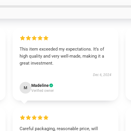
This item exceeded my expectations. It’s of
high quality and very well-made, making it a
great investment.
Dec 6, 2024
Madeline
M
Verified owner
Careful packaging, reasonable price, will