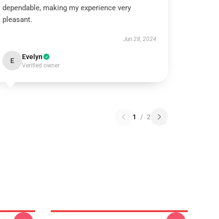
dependable, making my experience very
pleasant.
Jun 28, 2024
Evelyn
E
Verified owner
1
/
2