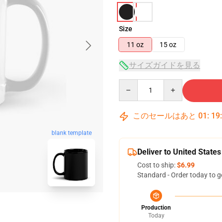
Size
11 oz
15 oz
サイズガイドを見る
Quantity
このセールはあと
01
:
19
blank template
Deliver to United States
Cost to ship:
$6.99
Standard - Order today to g
Production
Today