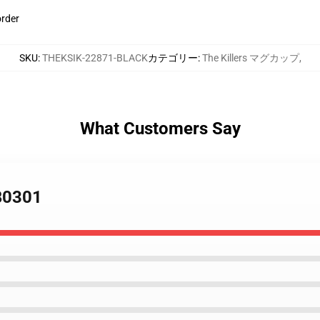
order
SKU
:
THEKSIK-22871-BLACK
カテゴリー
:
The Killers マグカップ
,
What Customers Say
RB0301