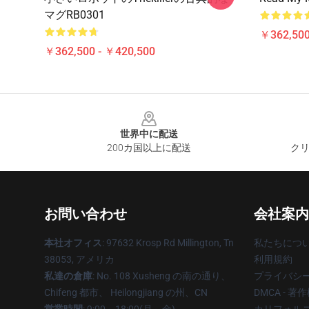
マグRB0301
￥362,500
￥362,500 - ￥420,500
Footer
世界中に配送
200カ国以上に配送
クリ
お問い合わせ
会社案内
本社オフィス
: 97632 Krosp Rd Millington, Tn
私たちにつ
38053, アメリカ
利用規約
私達の倉庫
: No. 108 Xusheng の南の通り、
プライバシ
Chifeng 都市、 Heilongjiang の州、CN
DMCA - 