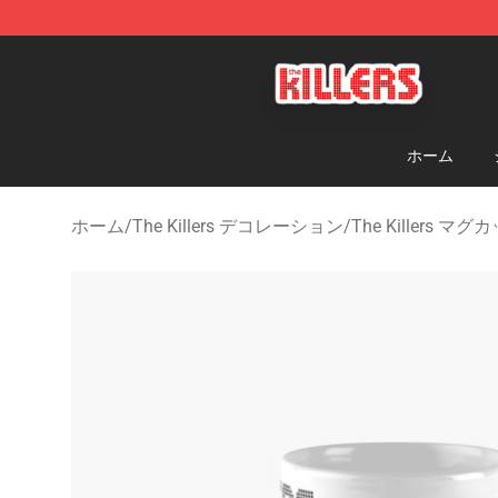
The Killers Shop - Official The Killers Merchandise Stor
ホーム
ホーム
/
The Killers デコレーション
/
The Killers マグ