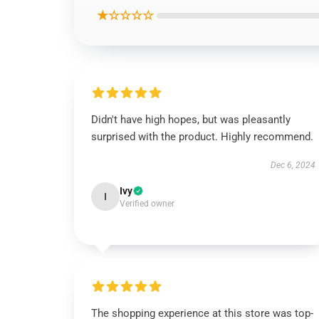
★☆☆☆☆
Didn't have high hopes, but was pleasantly
surprised with the product. Highly recommend.
Dec 6, 2024
Ivy
I
Verified owner
The shopping experience at this store was top-