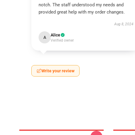
notch. The staff understood my needs and
provided great help with my order changes.
Aug 8, 2024
Alice
A
Verified owner
Write your review