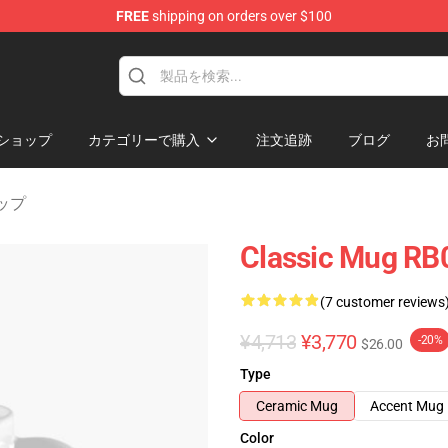
FREE
shipping on orders over $100
e
ショップ
カテゴリーで購入
注文追跡
ブログ
お
カップ
Classic Mug RB
(7 customer reviews
¥4,713
¥3,770
-20%
$26.00
Type
Ceramic Mug
Accent Mug
Color