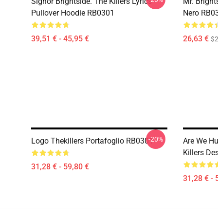
Signor Brightside. The Killers Lyrics
Mr. Bright
Pullover Hoodie RB0301
Nero RB0
39,51 € - 45,95 €
26,63 €
$2
-20%
Logo Thekillers Portafoglio RB0301
Are We Hu
Killers D
31,28 € - 59,80 €
31,28 € - 
Footer