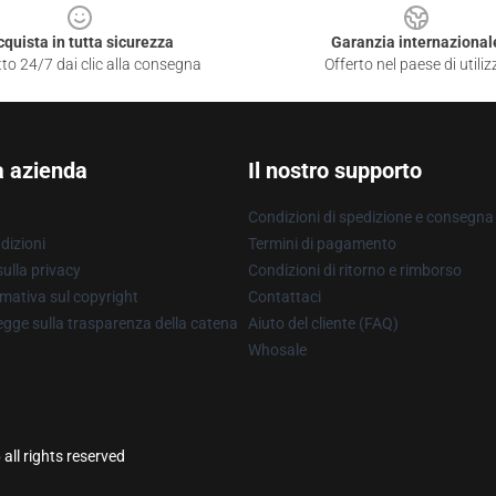
cquista in tutta sicurezza
Garanzia internazional
to 24/7 dai clic alla consegna
Offerto nel paese di utiliz
a azienda
Il nostro supporto
Condizioni di spedizione e consegna
dizioni
Termini di pagamento
ulla privacy
Condizioni di ritorno e rimborso
mativa sul copyright
Contattaci
gge sulla trasparenza della catena
Aiuto del cliente (FAQ)
Whosale
 all rights reserved