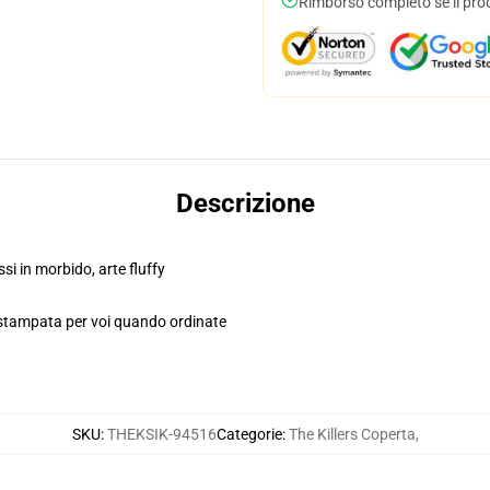
Rimborso completo se il pro
Descrizione
essi in morbido, arte fluffy
 stampata per voi quando ordinate
SKU
:
THEKSIK-94516
Categorie
:
The Killers Coperta
,