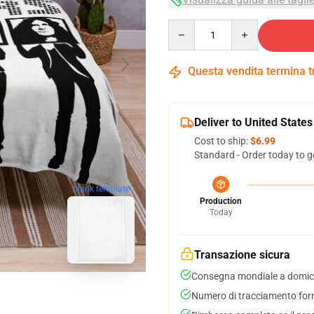
Quantity
Questa vendita termina 
Deliver to United States
Cost to ship:
$6.99
Standard - Order today to g
blank template
Production
Today
Transazione sicura
Consegna mondiale a domici
Numero di tracciamento forni