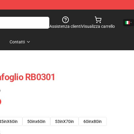
Assistenza clienti
Visualizza carrello
Contatti
tafoglio RB0301
)
45inX60in
50inx60in
53inX70in
60inx80in
e