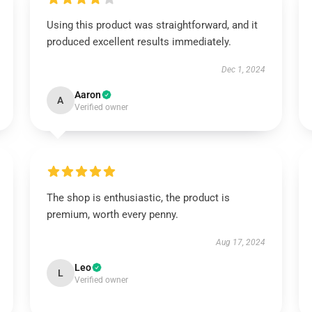
Using this product was straightforward, and it
produced excellent results immediately.
Dec 1, 2024
Aaron
A
Verified owner
The shop is enthusiastic, the product is
premium, worth every penny.
Aug 17, 2024
Leo
L
Verified owner