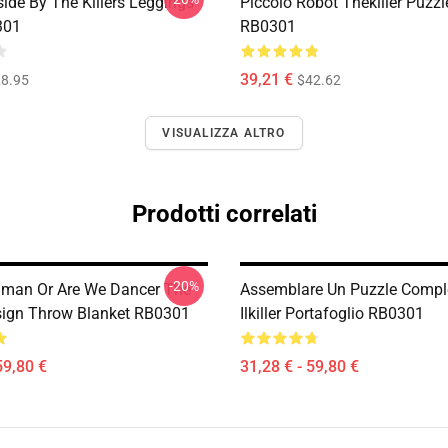
side By The Killers Leggings
Piccolo Robot Thekiller Puzzl
301
RB0301
39,21 €
8.95
$42.62
VISUALIZZA ALTRO
Prodotti correlati
-20%
man Or Are We Dancer The
Assemblare Un Puzzle Compl
esign Throw Blanket RB0301
Ilkiller Portafoglio RB0301
59,80 €
31,28 € - 59,80 €