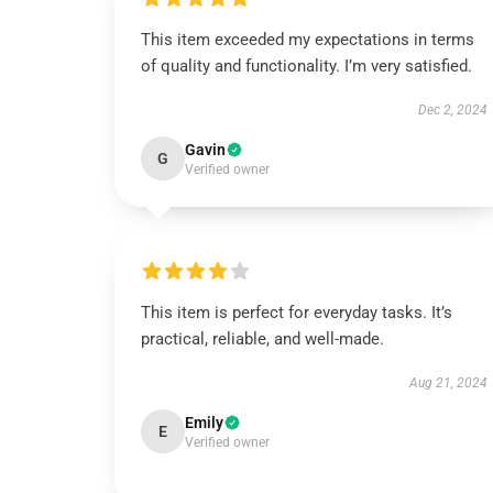
This item exceeded my expectations in terms
of quality and functionality. I’m very satisfied.
Dec 2, 2024
Gavin
G
Verified owner
This item is perfect for everyday tasks. It’s
practical, reliable, and well-made.
Aug 21, 2024
Emily
E
Verified owner