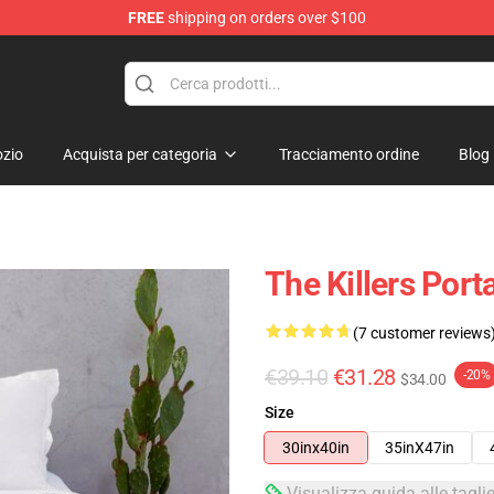
FREE
shipping on orders over $100
e
zio
Acquista per categoria
Tracciamento ordine
Blog
The Killers Por
(7 customer reviews
€39.10
€31.28
-20%
$34.00
Size
30inx40in
35inX47in
Visualizza guida alle tagli