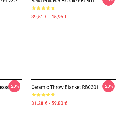
e Puzzle
Bella Pullover Hoodie RB0301
39,51 € - 45,95 €
-20%
-20%
esso
Ceramic Throw Blanket RB0301
31,28 € - 59,80 €