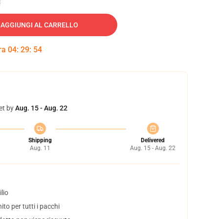
AGGIUNGI AL CARRELLO
tra
04
:
29
:
53
et by
Aug. 15 - Aug. 22
Shipping
Delivered
Aug. 11
Aug. 15 - Aug. 22
lio
to per tutti i pacchi