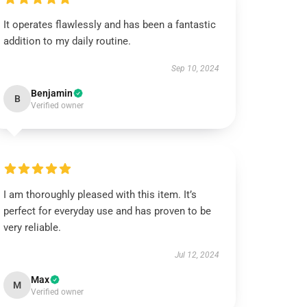
It operates flawlessly and has been a fantastic
addition to my daily routine.
Sep 10, 2024
Benjamin
B
Verified owner
I am thoroughly pleased with this item. It’s
perfect for everyday use and has proven to be
very reliable.
Jul 12, 2024
Max
M
Verified owner