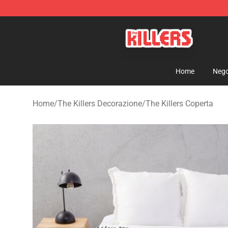
The Killers Shop - Official The Killers Merchandise Stor
Home
Nego
Home
/
The Killers Decorazione
/
The Killers Coperta