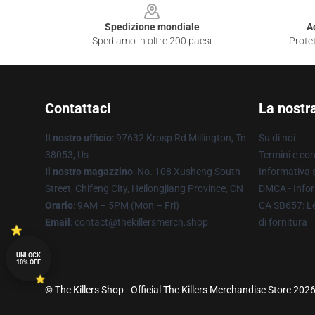
Spedizione mondiale
A
Spediamo in oltre 200 paesi
Protet
Contattaci
La nostr
Il nostro ufficio
: 97632 Krosp Rd Millington, Tn
Su di noi
38053, Us
Termini e con
Il nostro magazzino
: No. 108 Xusheng South
Informativa s
Street, Chifeng City, Heilongjiang Province, CN
DMCA - Infor
Orario
: 9AM – 5PM (Mon – Fri)
CA SB657: Le
Email
: contact@thekillersmerch.shop
di fornitura
UNLOCK
10% OFF
© The Killers Shop - Official The Killers Merchandise Store 2026