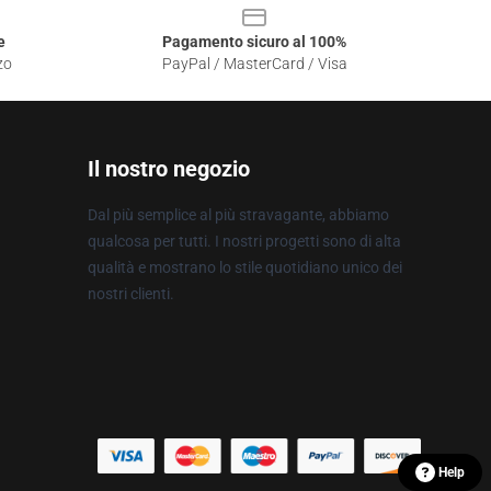
e
Pagamento sicuro al 100%
zo
PayPal / MasterCard / Visa
Il nostro negozio
Dal più semplice al più stravagante, abbiamo
qualcosa per tutti. I nostri progetti sono di alta
qualità e mostrano lo stile quotidiano unico dei
nostri clienti.
Help