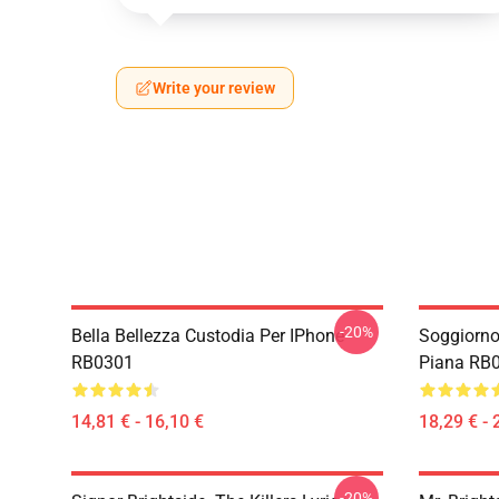
Write your review
-20%
Bella Bellezza Custodia Per IPhone
Soggiorno
RB0301
Piana RB
14,81 € - 16,10 €
18,29 € - 
-20%