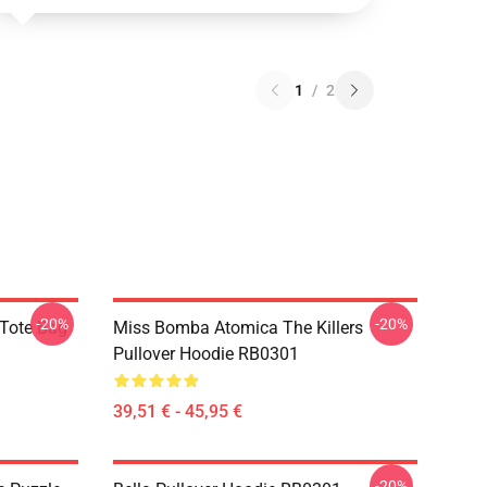
1
/
2
-20%
-20%
 Tote Bag
Miss Bomba Atomica The Killers
Pullover Hoodie RB0301
39,51 € - 45,95 €
-20%