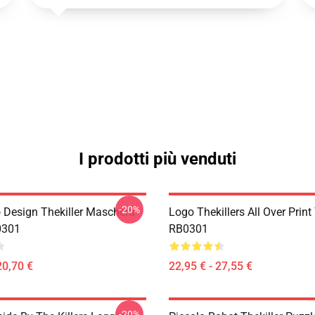
I prodotti più venduti
-20%
 Design Thekiller Maschera
Logo Thekillers All Over Print
0301
RB0301
20,70 €
22,95 € - 27,55 €
-20%