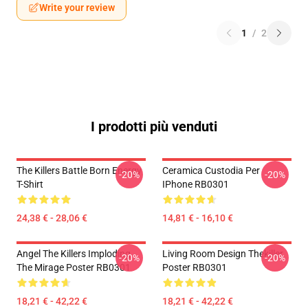
Write your review
1
/
2
I prodotti più venduti
The Killers Battle Born Energy
Ceramica Custodia Per
-20%
-20%
T-Shirt
IPhone RB0301
24,38 € - 28,06 €
14,81 € - 16,10 €
Angel The Killers Imploding
Living Room Design Thekiller
-20%
-20%
The Mirage Poster RB0301
Poster RB0301
18,21 € - 42,22 €
18,21 € - 42,22 €