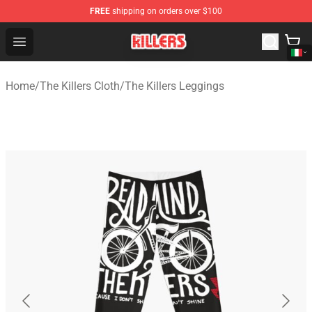
FREE
shipping on orders over $100
The Killers Shop - Official The Killers Merchandise Store
Open menu
Home
/
The Killers Cloth
/
The Killers Leggings