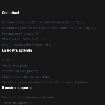
Contattaci
Il nostro ufficio
: 97632 Krosp Rd Millington, Tn 38053, Us
Il nostro magazzino
: No. 108 Xusheng South Street, Chifeng City,
Heilongjiang Province, CN
Orario
: 9AM – 5PM (Mon – Fri)
Email
: contact@thekillersmerch.shop
La nostra azienda
Su di noi
Termini e condizioni
Informativa sulla privacy
DMCA - Informativa sul copyright
CA SB657: Legge sulla trasparenza della catena di fornitura
Il nostro supporto
Condizioni di spedizione e consegna
Termini di pagamento