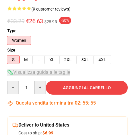
(9 customer reviews)
€33.29
€26.63
-20%
$28.95
Type
Women
Size
S
M
L
XL
2XL
3XL
4XL
Visualizza guida alle taglie
Quantity
AGGIUNGI AL CARRELLO
Questa vendita termina tra
02
:
55
:
54
Deliver to United States
Cost to ship:
$6.99