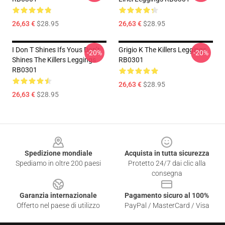
26,63 €
$28.95
26,63 €
$28.95
I Don T Shines Ifs Yous Don’t
Grigio K The Killers Leggings
-20%
-20%
Shines The Killers Leggings
RB0301
RB0301
26,63 €
$28.95
26,63 €
$28.95
Footer
Spedizione mondiale
Acquista in tutta sicurezza
Spediamo in oltre 200 paesi
Protetto 24/7 dai clic alla
consegna
Garanzia internazionale
Pagamento sicuro al 100%
Offerto nel paese di utilizzo
PayPal / MasterCard / Visa