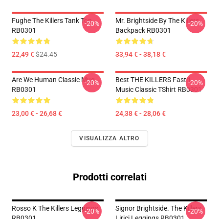
Fughe The Killers Tank Top
Mr. Brightside By The Killers
-20%
-20%
RB0301
Backpack RB0301
22,49 €
$24.45
33,94 € - 38,18 €
Are We Human Classic Mug
Best THE KILLERS Fastri
-20%
-20%
RB0301
Music Classic TShirt RB0301
23,00 € - 26,68 €
24,38 € - 28,06 €
VISUALIZZA ALTRO
Prodotti correlati
Rosso K The Killers Leggings
Signor Brightside. The Killers
-20%
-20%
RB0301
Lirici Leggings RB0301